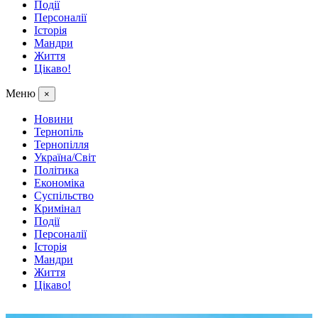
Події
Персоналії
Історія
Мандри
Життя
Цікаво!
Меню
×
Новини
Тернопіль
Тернопілля
Україна/Світ
Політика
Економіка
Суспільство
Кримінал
Події
Персоналії
Історія
Мандри
Життя
Цікаво!