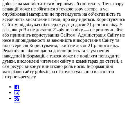
golos.te.ua має міститися в першому абзаці тексту. Точка зору
редакції може не збігатися з точкою зору автора, а усі
опубліковані матеріали не претендують на об’єктивність та
всебічність висвітлення теми, про яку йдеться. Користуючись
Сайтом, відвідувач підтверджує, що досяг 21-річного віку. У
разі, якщо Ви не досягли 21-річного віку — не розпочинайте
або припиніть користування Сайтом. Адміністрація Сайту не
несе відповідальності за законність використання Сайту та
його сервісів Користувачем, який не досяг 21-річного віку.
Редакція не відповідає за достовірність та тлумачення
наведеної інформації, а також може не поділяти погляди та
думки, висловлені читачами сайту в коментарях до статей, а
сам ресурс виконує винятково роль носія. Інформаційні
матеріали сайту golos.te.ua є інтелектуальною власністю
інтернет-ресурсу