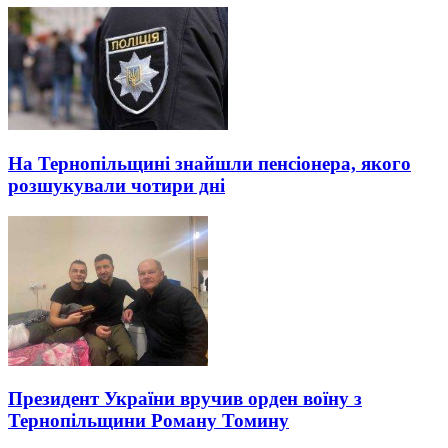
На Тернопільщині знайшли пенсіонера, якого
розшукували чотири дні
Президент України вручив орден воїну з
Тернопільщини Роману Томину