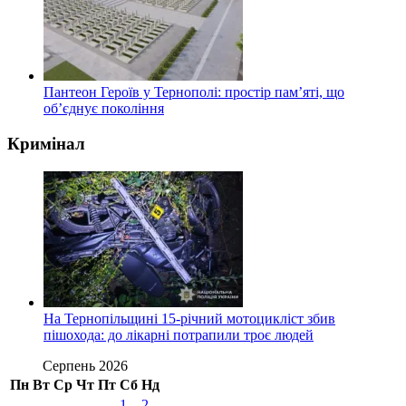
Пантеон Героїв у Тернополі: простір пам’яті, що
об’єднує покоління
Кримінал
На Тернопільщині 15-річний мотоцикліст збив
пішохода: до лікарні потрапили троє людей
Серпень 2026
Пн
Вт
Ср
Чт
Пт
Сб
Нд
1
2