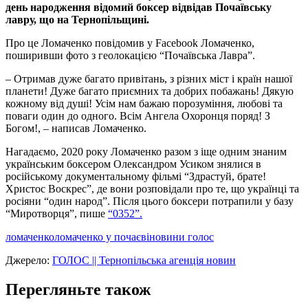
день народження відомий боксер відвідав Почаївську
лавру, що на Тернопільщині.
Про це Ломаченко повідомив у Facebook Ломаченко,
поширивши фото з геолокацією “Почаївська Лавра”.
– Отримав дуже багато привітань, з різних міст і країн нашої
планети! Дуже багато приємних та добрих побажань! Дякую
кожному від душі! Усім нам бажаю порозуміння, любові та
поваги один до одного. Всім Ангела Охоронця поряд! З
Богом!, – написав Ломаченко.
Нагадаємо, 2020 року Ломаченко разом з іще одним знаним
українським боксером Олександром Усиком знялися в
російському документальному фільмі “Здрастуй, брате!
Христос Воскрес”, де вони розповідали про те, що українці та
росіяни “один народ”. Після цього боксери потрапили у базу
“Миротворця”, пише
“0352”.
ломаченко
ломаченко у почаєві
новини голос
Джерело:
ГОЛОС || Тернопільська агенція новин
Перегляньте також