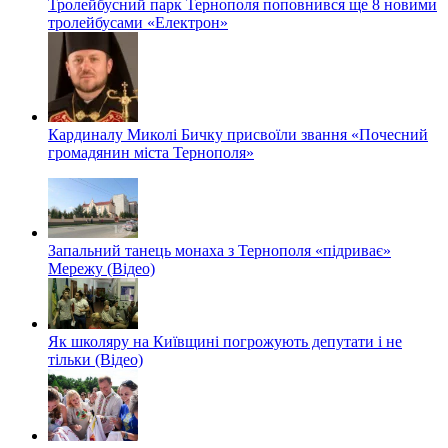
Тролейбусний парк Тернополя поповнився ще 8 новими
тролейбусами «Електрон»
Кардиналу Миколі Бичку присвоїли звання «Почесний
громадянин міста Тернополя»
Запальний танець монаха з Тернополя «підриває»
Мережу (Відео)
Як школяру на Київщині погрожують депутати і не
тільки (Відео)