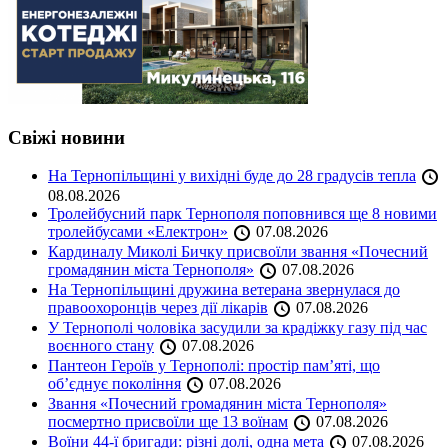
Свіжі новини
На Тернопільщині у вихідні буде до 28 градусів тепла
08.08.2026
Тролейбусний парк Тернополя поповнився ще 8 новими
тролейбусами «Електрон»
07.08.2026
Кардиналу Миколі Бичку присвоїли звання «Почесний
громадянин міста Тернополя»
07.08.2026
На Тернопільщині дружина ветерана звернулася до
правоохоронців через дії лікарів
07.08.2026
У Тернополі чоловіка засудили за крадіжку газу під час
воєнного стану
07.08.2026
Пантеон Героїв у Тернополі: простір пам’яті, що
об’єднує покоління
07.08.2026
Звання «Почесний громадянин міста Тернополя»
посмертно присвоїли ще 13 воїнам
07.08.2026
Воїни 44-ї бригади: різні долі, одна мета
07.08.2026