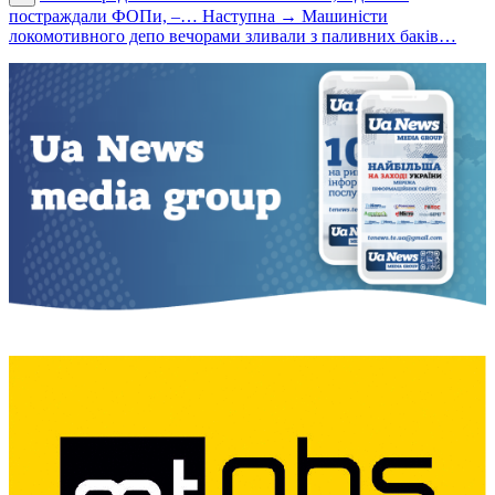
постраждали ФОПи, –…
Наступна →
Машиністи
локомотивного депо вечорами зливали з паливних баків…