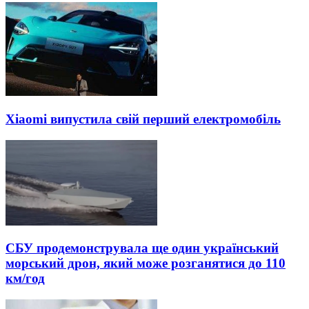
Xiaomi випустила свій перший електромобіль
СБУ продемонструвала ще один український
морський дрон, який може розганятися до 110
км/год