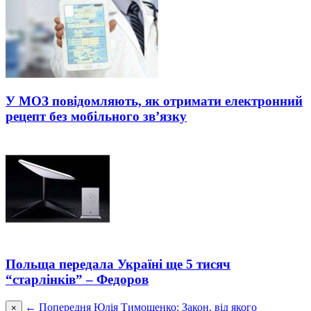
У МОЗ повідомляють, як отримати електронний
рецепт без мобільного зв’язку
Польща передала Україні ще 5 тисяч
“старлінків” – Федоров
← Попередня
Юлія Тимошенко: Закон, від якого
×