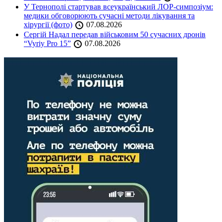
У Тернополі стартував всеукраїнський ЛОР-симпозіум:
медики обговорюють сучасні методи лікування та
хірургії (фото)
07.08.2026
Сергій Надал передав військовим 50 сучасних дронів
“Vyriy Pro 15”
07.08.2026