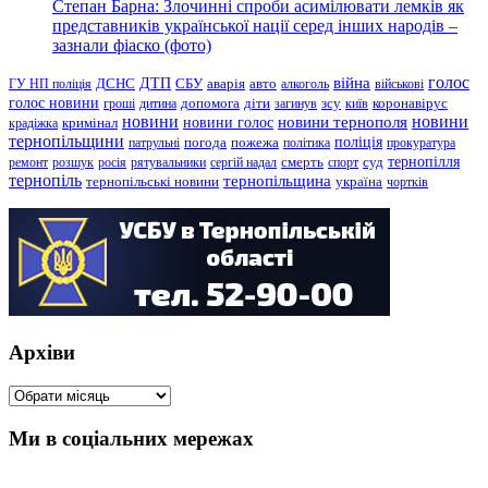
Степан Барна: Злочинні спроби асимілювати лемків як
представників української нації серед інших народів –
зазнали фіаско (фото)
голос
війна
ДТП
ГУ НП поліція
ДСНС
СБУ
аварія
авто
алкоголь
військові
голос новини
зсу
гроші
дитина
допомога
діти
загинув
київ
коронавірус
новини
новини тернополя
новини
новини голос
кримінал
крадіжка
тернопільщини
поліція
патрульні
погода
пожежа
політика
прокуратура
тернопілля
суд
ремонт
розшук
росія
рятувальники
сергій надал
смерть
спорт
тернопіль
тернопільщина
україна
тернопільські новини
чортків
Архіви
Архіви
Ми в соціальних мережах