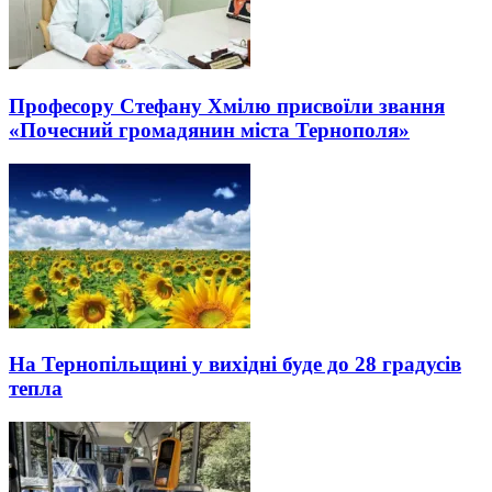
Професору Стефану Хмілю присвоїли звання
«Почесний громадянин міста Тернополя»
На Тернопільщині у вихідні буде до 28 градусів
тепла