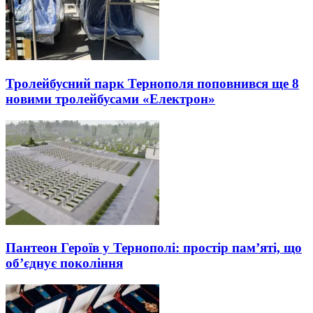
Тролейбусний парк Тернополя поповнився ще 8
новими тролейбусами «Електрон»
Пантеон Героїв у Тернополі: простір пам’яті, що
об’єднує покоління