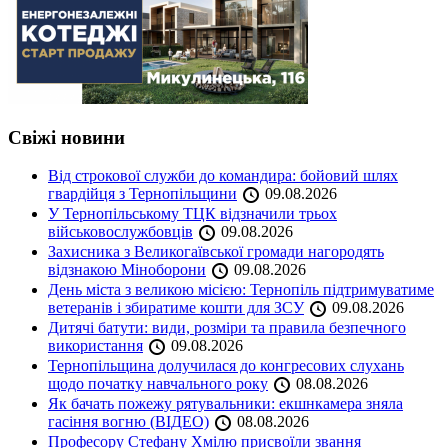
Свіжі новини
Від строкової служби до командира: бойовий шлях
гвардійця з Тернопільщини
09.08.2026
У Тернопільському ТЦК відзначили трьох
військовослужбовців
09.08.2026
Захисника з Великогаївської громади нагородять
відзнакою Міноборони
09.08.2026
День міста з великою місією: Тернопіль підтримуватиме
ветеранів і збиратиме кошти для ЗСУ
09.08.2026
Дитячі батути: види, розміри та правила безпечного
використання
09.08.2026
Тернопільщина долучилася до конгресових слухань
щодо початку навчального року
08.08.2026
Як бачать пожежу рятувальники: екшнкамера зняла
гасіння вогню (ВІДЕО)
08.08.2026
Професору Стефану Хмілю присвоїли звання