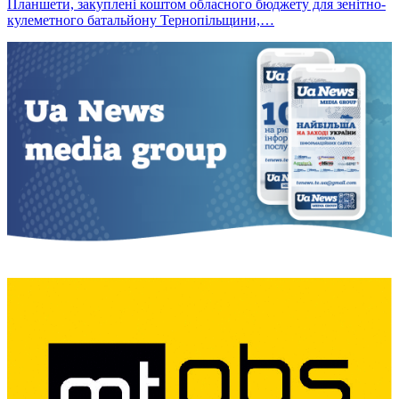
Планшети, закуплені коштом обласного бюджету для зенітно-
кулеметного батальйону Тернопільщини,…