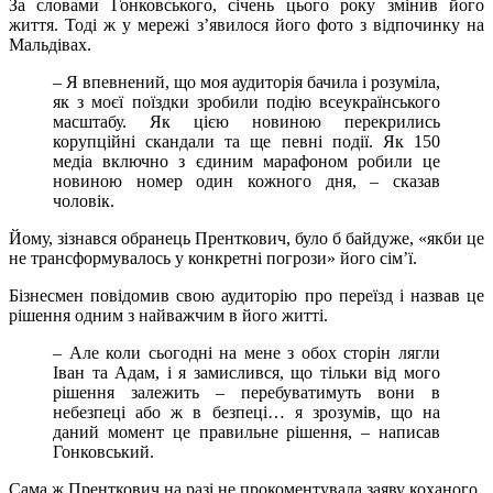
За словами Гонковського, січень цього року змінив його
життя. Тоді ж у мережі з’явилося його фото з відпочинку на
Мальдівах.
– Я впевнений, що моя аудиторія бачила і розуміла,
як з моєї поїздки зробили подію всеукраїнського
масштабу. Як цією новиною перекрились
корупційні скандали та ще певні події. Як 150
медіа включно з єдиним марафоном робили це
новиною номер один кожного дня, – сказав
чоловік.
Йому, зізнався обранець Пренткович, було б байдуже, «якби це
не трансформувалось у конкретні погрози» його сім’ї.
Бізнесмен повідомив свою аудиторію про переїзд і назвав це
рішення одним з найважчим в його житті.
– Але коли сьогодні на мене з обох сторін лягли
Іван та Адам, і я замислився, що тільки від мого
рішення залежить – перебуватимуть вони в
небезпеці або ж в безпеці… я зрозумів, що на
даний момент це правильне рішення, – написав
Гонковський.
Сама ж Пренткович на разі не прокоментувала заяву коханого.