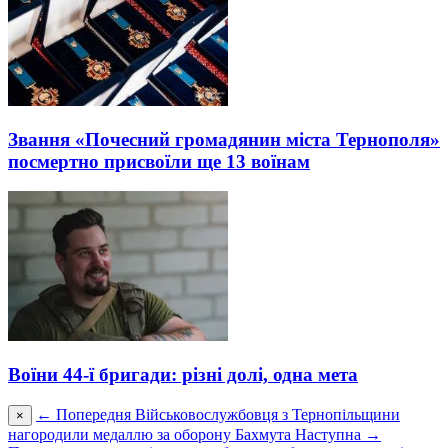
Звання «Почесний громадянин міста Тернополя»
посмертно присвоїли ще 13 воїнам
Воїни 44-ї бригади: різні долі, одна мета
← Попередня
Військовослужбовця з Тернопільщини
×
нагородили медаллю за оборону Бахмута
Наступна →