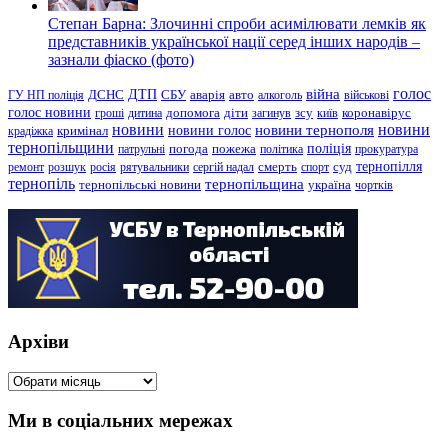
Степан Барна: Злочинні спроби асимілювати лемків як
представників української нації серед інших народів –
зазнали фіаско (фото)
голос
війна
ДТП
ГУ НП поліція
ДСНС
СБУ
аварія
авто
алкоголь
військові
голос новини
зсу
гроші
дитина
допомога
діти
загинув
київ
коронавірус
новини
новини тернополя
новини
новини голос
кримінал
крадіжка
тернопільщини
поліція
патрульні
погода
пожежа
політика
прокуратура
тернопілля
суд
ремонт
розшук
росія
рятувальники
сергій надал
смерть
спорт
тернопіль
тернопільщина
україна
тернопільські новини
чортків
Архіви
Архіви
Ми в соціальних мережах