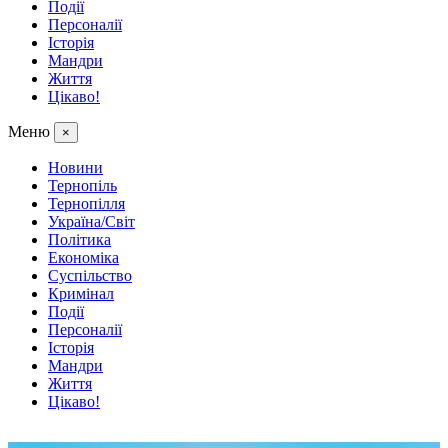
Події
Персоналії
Історія
Мандри
Життя
Цікаво!
Меню
×
Новини
Тернопіль
Тернопілля
Україна/Світ
Політика
Економіка
Суспільство
Кримінал
Події
Персоналії
Історія
Мандри
Життя
Цікаво!