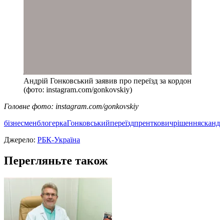
Андрій Гонковський заявив про переїзд за кордон
(фото: instagram.com/gonkovskiy)
Головне фото: instagram.com/gonkovskiy
бізнесмен
блогерка
Гонковський
переїзд
пренткович
рішення
сканд
Джерело:
РБК-Україна
Перегляньте також