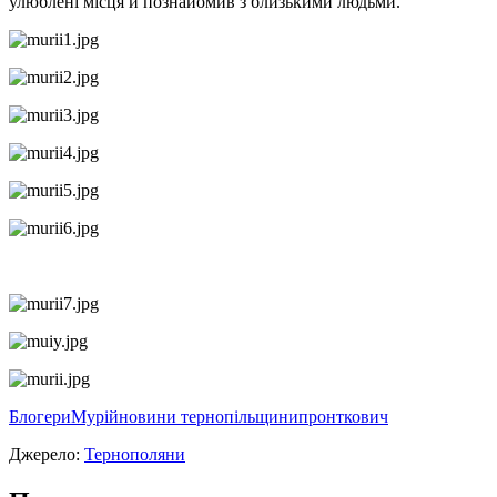
улюблені місця й познайомив з близькими людьми.
Блогери
Мурій
новини тернопільщини
пронткович
Джерело:
Тернополяни