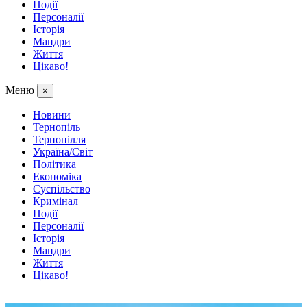
Події
Персоналії
Історія
Мандри
Життя
Цікаво!
Меню
×
Новини
Тернопіль
Тернопілля
Україна/Світ
Політика
Економіка
Суспільство
Кримінал
Події
Персоналії
Історія
Мандри
Життя
Цікаво!