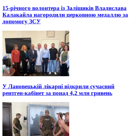
15-річного волонтера із Заліщиків Владислава
Калакайла нагородили церковною медаллю за
допомогу ЗСУ
У Лановецькій лікарні відкрили сучасний
рентген-кабінет за понад 4,2 млн гривень