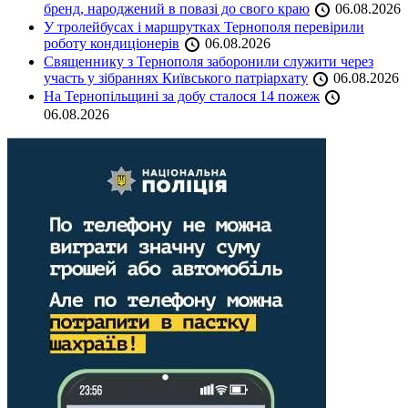
бренд, народжений в повазі до свого краю
06.08.2026
У тролейбусах і маршрутках Тернополя перевірили
роботу кондиціонерів
06.08.2026
Священнику з Тернополя заборонили служити через
участь у зібраннях Київського патріархату
06.08.2026
На Тернопільщині за добу сталося 14 пожеж
06.08.2026