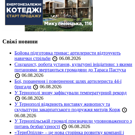
Свіжі новини
Бойова підготовка триває: артилеристи відточують
навички стрільби
06.08.2026
Соцзахист, робота установ, культурні ініціативи: з якими
питаннями звертаються громадяни до Тараса Пастуха
06.08.2026
Бої, поранення і повернення: шлях артилериста 44-ї
бригади
06.08.2026
У Тернополі знову зафіксували температурний рекорд
06.08.2026
У Тернополі відкриють виставку живопису та
скульптури закарпатського подружжя митців Корж
06.08.2026
У Тернопільській громаді призначили уповноваженого з
питань безбар’єрності
06.08.2026
«ТернОпілля» – це нова сторінка розвитку компанії і