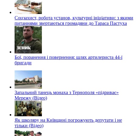
Соцзахист, робота установ, культурні ініціативи: з якими
питаннями звертаються громадяни до Тараса Пастуха
Бої, поранення і повернення: шлях артилериста 44-ї
бригади
Запальний танець монаха з Тернополя «підриває»
Мережу (Відео)
Як школяру на Київщині погрожують депутати і не
тільки (Відео)