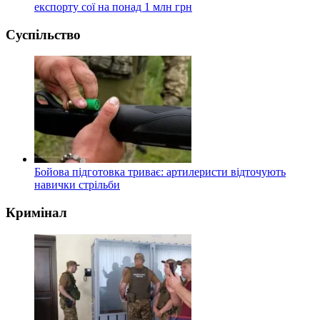
експорту сої на понад 1 млн грн
Суспільство
Бойова підготовка триває: артилеристи відточують
навички стрільби
Кримінал