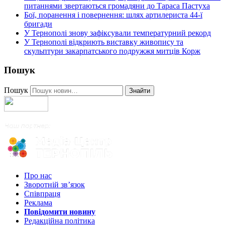
питаннями звертаються громадяни до Тараса Пастуха
Бої, поранення і повернення: шлях артилериста 44-ї
бригади
У Тернополі знову зафіксували температурний рекорд
У Тернополі відкриють виставку живопису та
скульптури закарпатського подружжя митців Корж
Пошук
Пошук
Знайти
Про нас
Зворотній зв’язок
Співпраця
Реклама
Повідомити новину
Редакційна політика