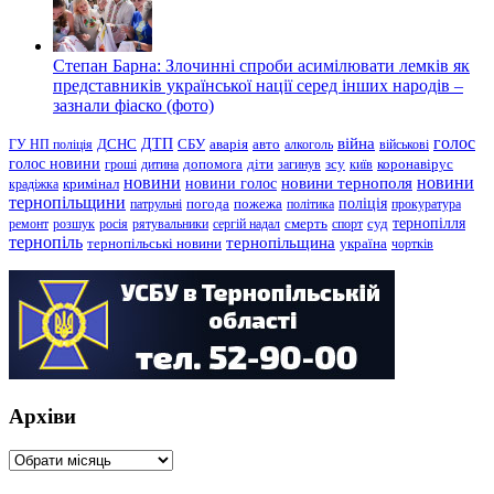
Степан Барна: Злочинні спроби асимілювати лемків як
представників української нації серед інших народів –
зазнали фіаско (фото)
голос
війна
ДТП
ГУ НП поліція
ДСНС
СБУ
аварія
авто
алкоголь
військові
голос новини
зсу
гроші
дитина
допомога
діти
загинув
київ
коронавірус
новини
новини тернополя
новини
новини голос
кримінал
крадіжка
тернопільщини
поліція
патрульні
погода
пожежа
політика
прокуратура
тернопілля
суд
ремонт
розшук
росія
рятувальники
сергій надал
смерть
спорт
тернопіль
тернопільщина
україна
тернопільські новини
чортків
Архіви
Архіви