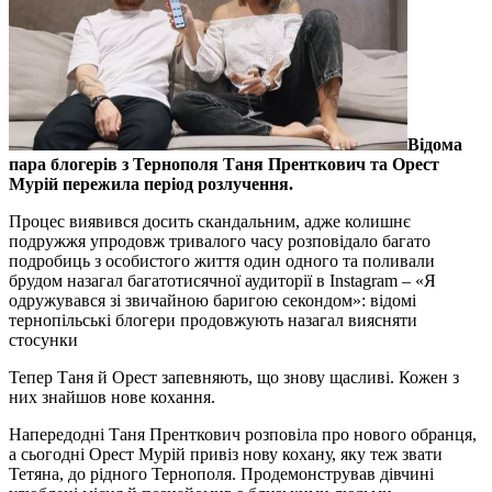
Відома
пара блогерів з Тернополя Таня Пренткович та Орест
Мурій пережила період розлучення.
Процес виявився досить скандальним, адже колишнє
подружжя упродовж тривалого часу розповідало багато
подробиць з особистого життя один одного та поливали
брудом назагал багатотисячної аудиторії в Instagram – «Я
одружувався зі звичайною баригою секондом»: відомі
тернопільські блогери продовжують назагал виясняти
стосунки
Тепер Таня й Орест запевняють, що знову щасливі. Кожен з
них знайшов нове кохання.
Напередодні Таня Пренткович розповіла про нового обранця,
а сьогодні Орест Мурій привіз нову кохану, яку теж звати
Тетяна, до рідного Тернополя. Продемонстрував дівчині