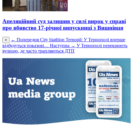
Апеляційний суд залишив у силі вирок у справі
про вбивство 17-річної випускниці з Вишнівця
← Попередня
City ​​biathlon Ternopil: У Тернополі вперше
×
відбудуться показові…
Наступна →
У Тернополі перекриють
вулицю, де часто трапляються ДТП