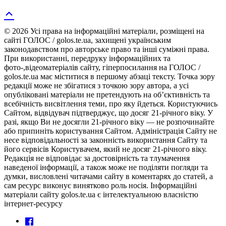
© 2026 Усі права на інформаційні матеріали, розміщені на
сайті ГОЛОС / golos.te.ua, захищені українським
законодавством про авторське право та інші суміжні права.
При використанні, передруку інформаційних та
фото-,відеоматеріалів сайту, гіперпосилання на ГОЛОС /
golos.te.ua має міститися в першому абзаці тексту. Точка зору
редакції може не збігатися з точкою зору автора, а усі
опубліковані матеріали не претендують на об’єктивність та
всебічність висвітлення теми, про яку йдеться. Користуючись
Сайтом, відвідувач підтверджує, що досяг 21-річного віку. У
разі, якщо Ви не досягли 21-річного віку — не розпочинайте
або припиніть користування Сайтом. Адміністрація Сайту не
несе відповідальності за законність використання Сайту та
його сервісів Користувачем, який не досяг 21-річного віку.
Редакція не відповідає за достовірність та тлумачення
наведеної інформації, а також може не поділяти погляди та
думки, висловлені читачами сайту в коментарях до статей, а
сам ресурс виконує винятково роль носія. Інформаційні
матеріали сайту golos.te.ua є інтелектуальною власністю
інтернет-ресурсу