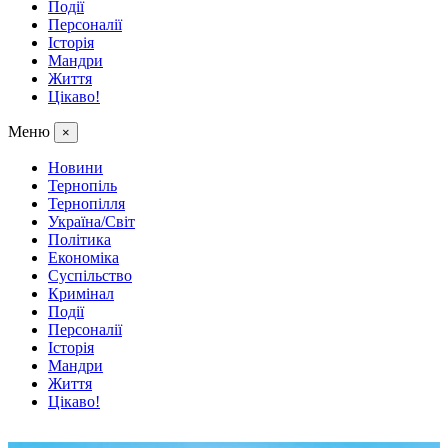
Події
Персоналії
Історія
Мандри
Життя
Цікаво!
Меню
×
Новини
Тернопіль
Тернопілля
Україна/Світ
Політика
Економіка
Суспільство
Кримінал
Події
Персоналії
Історія
Мандри
Життя
Цікаво!