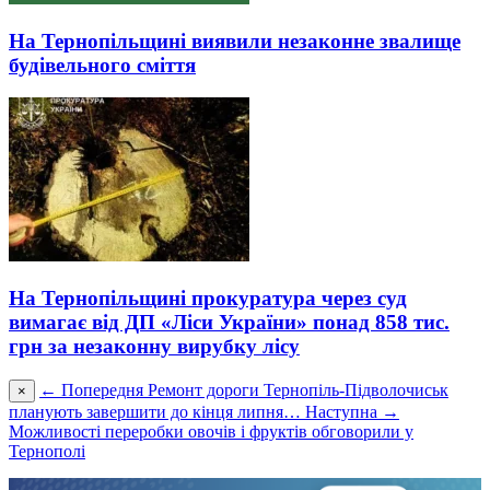
На Тернопільщині виявили незаконне звалище
будівельного сміття
На Тернопільщині прокуратура через суд
вимагає від ДП «Ліси України» понад 858 тис.
грн за незаконну вирубку лісу
← Попередня
Ремонт дороги Тернопіль-Підволочиськ
×
планують завершити до кінця липня…
Наступна →
Можливості переробки овочів і фруктів обговорили у
Тернополі