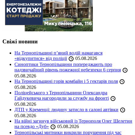
Свіжі новини
На Тернопільщині п’яний водій намагався
«відкупитися» від поліції
05.08.2026
Синоптики Тернопільщини попереджають про
надзвичайний рівень пожежної небезпеки 6 серпня
05.08.2026
На Тернопільщині горів комбайн і 5 гектарів поля
05.08.2026
Поліцейського з Тернопільщини Олександра
Гайдукевича нагородили за службу на фронті
05.08.2026
ДТП у Кременці: людину затисло в салоні автівки
05.08.2026
На війні загинув військовий із Тернополя Олег Шелетин
на псевдо «Дуб»
05.08.2026
Тернопільські митники викрили порушення під час