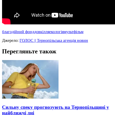
благодійний фонд
довкілля
екологія
мультфільм
Джерело:
ГОЛОС || Тернопільська агенція новин
Перегляньте також
Сильну спеку прогнозують на Тернопільщині у
найближчі дні