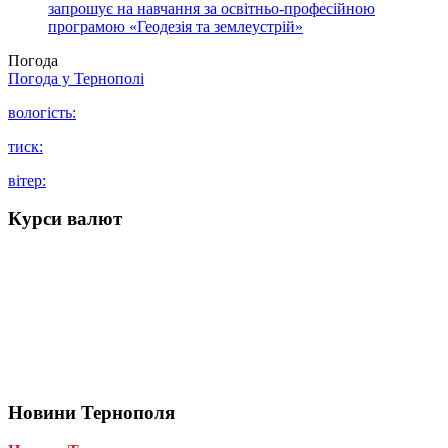
запрошує на навчання за освітньо-професійною
програмою «Геодезія та землеустрій»
Погода
Погода у
Тернополі
вологість:
тиск:
вітер:
Курси валют
Новини Тернополя