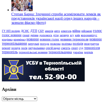
Степан Барна: Злочинні спроби асимілювати лемків як
представників української нації серед інших народів –
зазнали фіаско (фото)
голос
війна
ДТП
ГУ НП поліція
ДСНС
СБУ
аварія
авто
алкоголь
військові
голос новини
зсу
гроші
дитина
допомога
діти
загинув
київ
коронавірус
новини
новини тернополя
новини
новини голос
кримінал
крадіжка
тернопільщини
поліція
патрульні
погода
пожежа
політика
прокуратура
тернопілля
суд
ремонт
розшук
росія
рятувальники
сергій надал
смерть
спорт
тернопіль
тернопільщина
україна
тернопільські новини
чортків
Архіви
Архіви