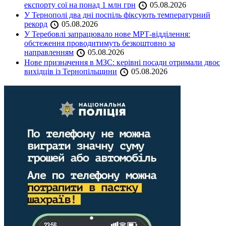
експорту сої на понад 1 млн грн
05.08.2026
У Тернополі два дні поспіль фіксують температурний
рекорд
05.08.2026
У Теребовлі запрацювало нове МРТ-відділення:
обстеження проводитимуть безкоштовно за
направленням
05.08.2026
Нове призначення в МЗС: керівні посади отримали двоє
вихідців із Тернопільщини
05.08.2026