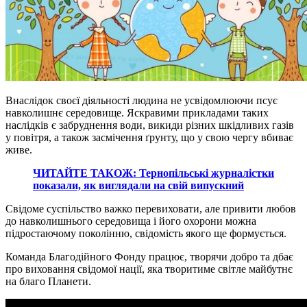
Внаслідок своєї діяльності людина не усвідомлюючи псує
навколишнє середовище. Яскравими прикладами таких
наслідків є забруднення води, викиди різних шкідливих газів
у повітря, а також засмічення ґрунту, що у свою чергу вбиває
живе.
ЧИТАЙТЕ ТАКОЖ: Тернопільські журналістки
показали, як виглядали на свій випускний
Свідоме суспільство важко перевиховати, але привити любов
до навколишнього середовища і його охорони можна
підростаючому поколінню, свідомість якого ще формується.
Команда Благодійного Фонду працює, творячи добро та дбає
про виховання свідомої нації, яка творитиме світле майбутнє
на благо Планети.