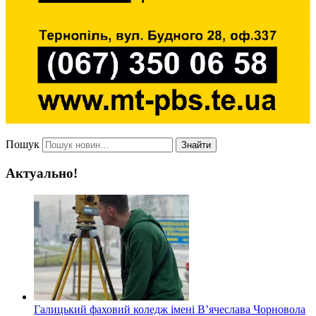
Пошук
Знайти
Актуально!
Галицький фаховий коледж імені В’ячеслава Чорновола