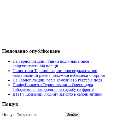
Нещодавно опубліковане
На Тернопільщині п’яний водій намагався
«відкупитися» від поліції
Синоптики Тернопільщини попереджають про
надзвичайний рівень пожежної небезпеки 6 серпня
На Тернопільщині горів комбайн і 5 гектарів поля
Поліцейського з Тернопільщини Олександра
Гайдукевича нагородили за службу на фронті
ДТП у Кременці: людину затисло в салоні автівки
Пошук
Пошук
Знайти