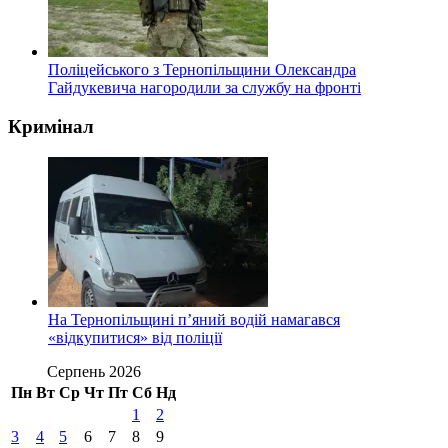
Поліцейського з Тернопільщини Олександра
Гайдукевича нагородили за службу на фронті
Кримінал
На Тернопільщині п’яний водій намагався
«відкупитися» від поліції
Серпень 2026
Пн
Вт
Ср
Чт
Пт
Сб
Нд
1
2
3
4
5
6
7
8
9