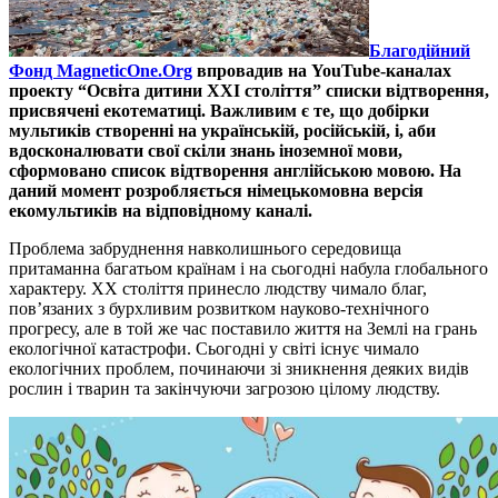
Благодійний
Фонд MagneticOne.Org
впровадив на YouTube-каналах
проекту “Освіта дитини ХХІ століття” списки відтворення,
присвячені екотематиці. Важливим є те, що добірки
мультиків створенні на українській, російській, і, аби
вдосконалювати свої скіли знань іноземної мови,
сформовано список відтворення англійською мовою. На
даний момент розробляється німецькомовна версія
екомультиків на відповідному каналі.
Проблема забруднення навколишнього середовища
притаманна багатьом країнам і на сьогодні набула глобального
характеру. XX століття принесло людству чимало благ,
пов’язаних з бурхливим розвитком науково-технічного
прогресу, але в той же час поставило життя на Землі на грань
екологічної катастрофи. Сьогодні у світі існує чимало
екологічних проблем, починаючи зі зникнення деяких видів
рослин і тварин та закінчуючи загрозою цілому людству.