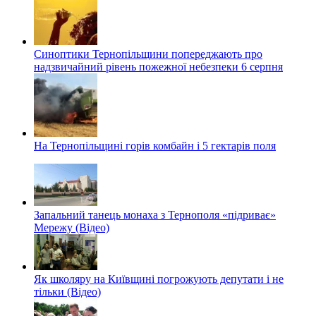
Синоптики Тернопільщини попереджають про
надзвичайний рівень пожежної небезпеки 6 серпня
На Тернопільщині горів комбайн і 5 гектарів поля
Запальний танець монаха з Тернополя «підриває»
Мережу (Відео)
Як школяру на Київщині погрожують депутати і не
тільки (Відео)