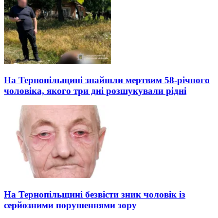
На Тернопільщині знайшли мертвим 58-річного
чоловіка, якого три дні розшукували рідні
На Тернопільщині безвісти зник чоловік із
серйозними порушеннями зору