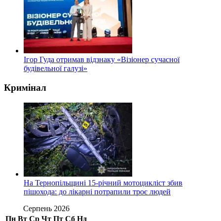
Ігор Гуда отримав відзнаку «Візіонер сучасної
будівельної галузі»
Кримінал
На Тернопільщині 15-річний мотоцикліст збив
пішохода: до лікарні потрапили троє людей
Серпень 2026
Пн
Вт
Ср
Чт
Пт
Сб
Нд