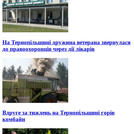
На Тернопільщині дружина ветерана звернулася
до правоохоронців через дії лікарів
Вдруге за тиждень на Тернопільщині горів
комбайн