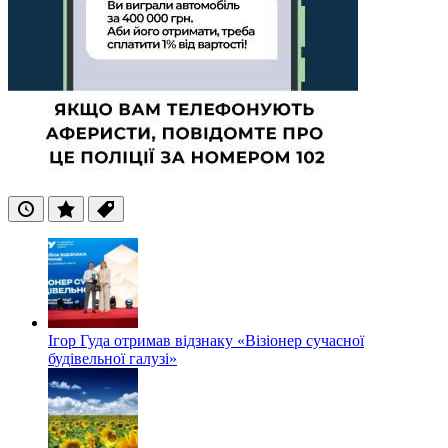
Останні
Популярні
Теги
Ігор Гуда отримав відзнаку «Візіонер сучасної
будівельної галузі»