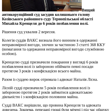
Вищий
антикорупційний суд засудив колишнього голову
Козівського районного суду Тернопільської області
Михайла Кренцеля до 6 років позбавлення волі.
Рішення суд ухвалив 2 вересня.
Колегія суддів ВАКС визнала його винним в одержанні
неправомірної вигоди, злочин за частиною 3 статті 368 ККУ
(вимагання та одержання неправомірної вигоди службовою
особою).
Кренцелю судді призначили покарання у вигляді 6 років
позбавлення волі із забороною обіймати певні посади
протягом 3 років з конфіскацією всього майна.
Разом із суддею вирок отримала і адвокат Наталія Лісна.
Лісній судді призначили 5 років позбавлення волі із
забороною протягом 2 років займатися адвокатською
діяльністю і з конфіскацією половини майна.
Судді ВАКС вирішили, що провина Кренцеля та адвоката
доведена. Зокрема, передані гроші були мічені і під час обшуку