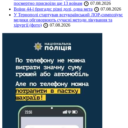
посмертно присвоїли ще 13 воїнам
07.08.2026
Воїни 44-ї бригади: різні долі, одна мета
07.08.2026
У Тернополі стартував всеукраїнський ЛОР-симпозіум:
медики обговорюють сучасні методи лікування та
хірургії (фото)
07.08.2026