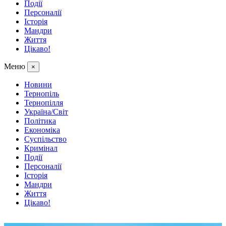
Події
Персоналії
Історія
Мандри
Життя
Цікаво!
Меню
×
Новини
Тернопіль
Тернопілля
Україна/Світ
Політика
Економіка
Суспільство
Кримінал
Події
Персоналії
Історія
Мандри
Життя
Цікаво!