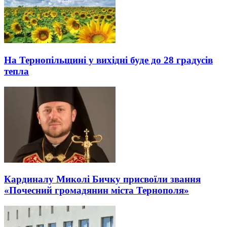
На Тернопільщині у вихідні буде до 28 градусів
тепла
Кардиналу Миколі Бичку присвоїли звання
«Почесний громадянин міста Тернополя»