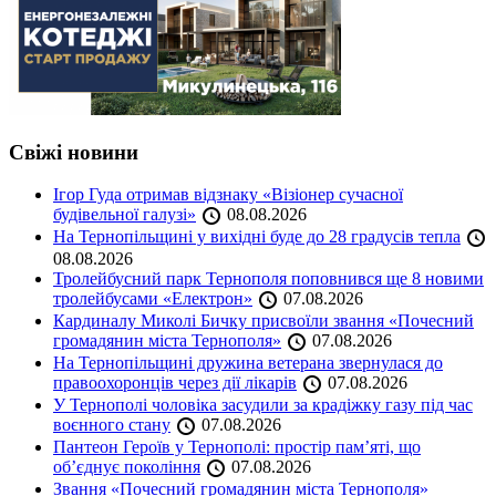
Свіжі новини
Ігор Гуда отримав відзнаку «Візіонер сучасної
будівельної галузі»
08.08.2026
На Тернопільщині у вихідні буде до 28 градусів тепла
08.08.2026
Тролейбусний парк Тернополя поповнився ще 8 новими
тролейбусами «Електрон»
07.08.2026
Кардиналу Миколі Бичку присвоїли звання «Почесний
громадянин міста Тернополя»
07.08.2026
На Тернопільщині дружина ветерана звернулася до
правоохоронців через дії лікарів
07.08.2026
У Тернополі чоловіка засудили за крадіжку газу під час
воєнного стану
07.08.2026
Пантеон Героїв у Тернополі: простір пам’яті, що
об’єднує покоління
07.08.2026
Звання «Почесний громадянин міста Тернополя»