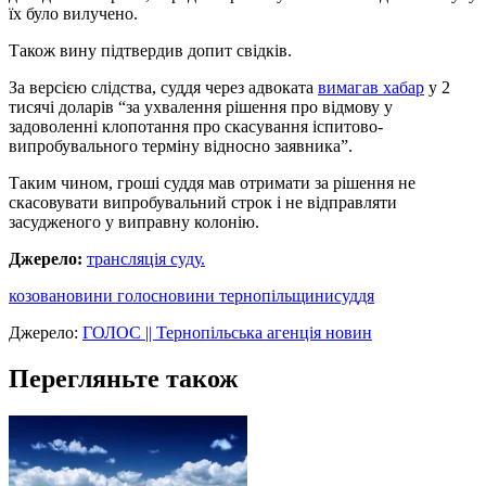
їх було вилучено.
Також вину підтвердив допит свідків.
За версією слідства, суддя через адвоката
вимагав хабар
у 2
тисячі доларів “за ухвалення рішення про відмову у
задоволенні клопотання про скасування іспитово-
випробувального терміну відносно заявника”.
Таким чином, гроші суддя мав отримати за рішення не
скасовувати випробувальний строк і не відправляти
засудженого у виправну колонію.
Джерело:
трансляція суду.
козова
новини голос
новини тернопільщини
суддя
Джерело:
ГОЛОС || Тернопільська агенція новин
Перегляньте також