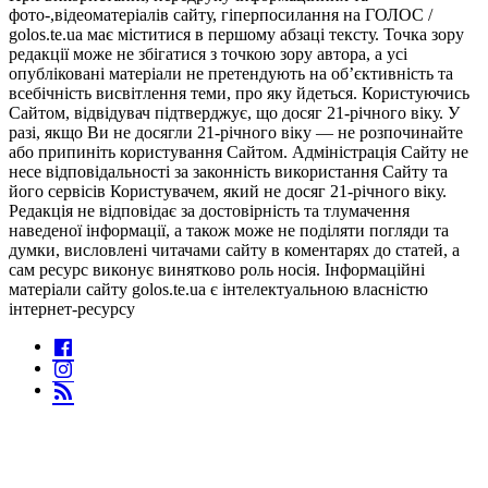
фото-,відеоматеріалів сайту, гіперпосилання на ГОЛОС /
golos.te.ua має міститися в першому абзаці тексту. Точка зору
редакції може не збігатися з точкою зору автора, а усі
опубліковані матеріали не претендують на об’єктивність та
всебічність висвітлення теми, про яку йдеться. Користуючись
Сайтом, відвідувач підтверджує, що досяг 21-річного віку. У
разі, якщо Ви не досягли 21-річного віку — не розпочинайте
або припиніть користування Сайтом. Адміністрація Сайту не
несе відповідальності за законність використання Сайту та
його сервісів Користувачем, який не досяг 21-річного віку.
Редакція не відповідає за достовірність та тлумачення
наведеної інформації, а також може не поділяти погляди та
думки, висловлені читачами сайту в коментарях до статей, а
сам ресурс виконує винятково роль носія. Інформаційні
матеріали сайту golos.te.ua є інтелектуальною власністю
інтернет-ресурсу