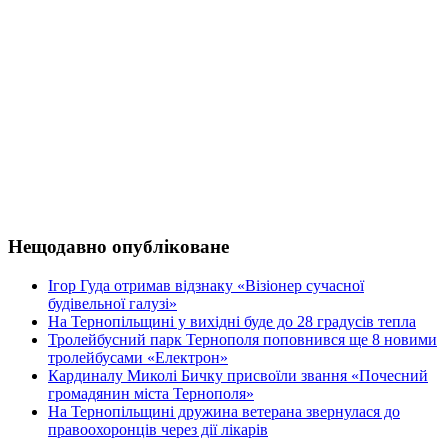
Нещодавно опубліковане
Ігор Гуда отримав відзнаку «Візіонер сучасної
будівельної галузі»
На Тернопільщині у вихідні буде до 28 градусів тепла
Тролейбусний парк Тернополя поповнився ще 8 новими
тролейбусами «Електрон»
Кардиналу Миколі Бичку присвоїли звання «Почесний
громадянин міста Тернополя»
На Тернопільщині дружина ветерана звернулася до
правоохоронців через дії лікарів