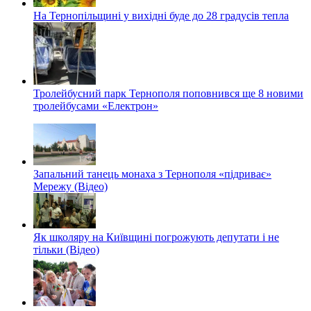
На Тернопільщині у вихідні буде до 28 градусів тепла
Тролейбусний парк Тернополя поповнився ще 8 новими
тролейбусами «Електрон»
Запальний танець монаха з Тернополя «підриває»
Мережу (Відео)
Як школяру на Київщині погрожують депутати і не
тільки (Відео)