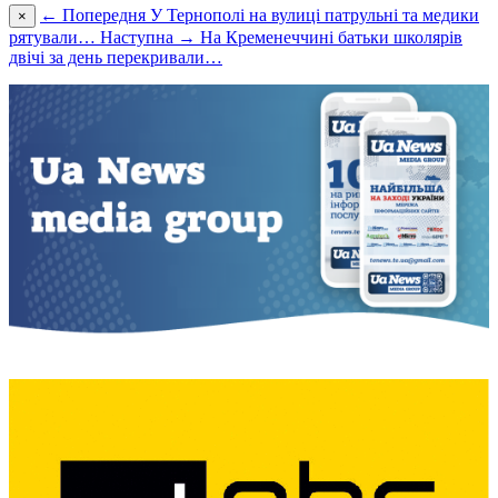
← Попередня
У Тернополі на вулиці патрульні та медики
×
рятували…
Наступна →
На Кременеччині батьки школярів
двічі за день перекривали…