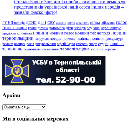
Степан Барна: Злочинні спроби асимілювати лемків як
представників української нації серед інших народів –
зазнали фіаско (фото)
голос
війна
ДТП
ГУ НП поліція
ДСНС
СБУ
аварія
авто
алкоголь
військові
голос новини
зсу
гроші
дитина
допомога
діти
загинув
київ
коронавірус
новини
новини тернополя
новини
новини голос
кримінал
крадіжка
тернопільщини
поліція
патрульні
погода
пожежа
політика
прокуратура
тернопілля
суд
ремонт
розшук
росія
рятувальники
сергій надал
смерть
спорт
тернопіль
тернопільщина
україна
тернопільські новини
чортків
Архіви
Архіви
Ми в соціальних мережах