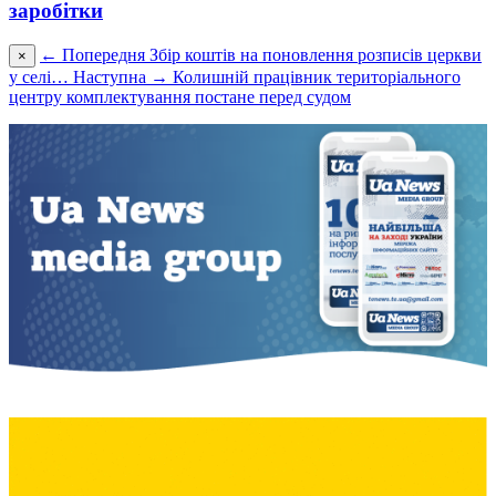
заробітки
← Попередня
Збір коштів на поновлення розписів церкви
×
у селі…
Наступна →
Колишній працівник територіального
центру комплектування постане перед судом