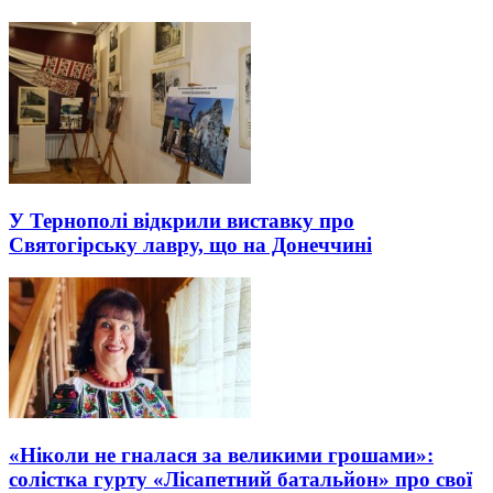
У Тернополі відкрили виставку про
Святогірську лавру, що на Донеччині
«Ніколи не гналася за великими грошами»:
солістка гурту «Лісапетний батальйон» про свої