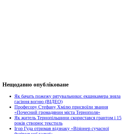
Нещодавно опубліковане
Як бачать пожежу рятувальники: екшнкамера зняла
гасіння вогню (ВІДЕО)
Професору Стефану Хмілю присвоїли звання
«Почесний громадянин міста Тернополя»
Як житель Тернопільщини скористався грантом і 15
років створює текстиль
Ігор Гуда отримав відзнаку «Візіонер сучасної
будівельної галузі»