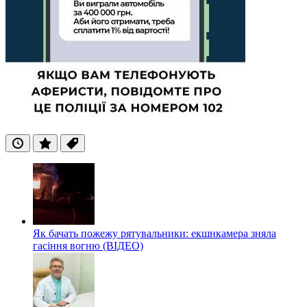
Останні
Популярні
Теги
Як бачать пожежу рятувальники: екшнкамера зняла
гасіння вогню (ВІДЕО)