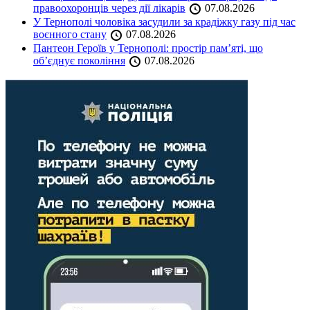
правоохоронців через дії лікарів
07.08.2026
У Тернополі чоловіка засудили за крадіжку газу під час
воєнного стану
07.08.2026
Пантеон Героїв у Тернополі: простір пам’яті, що
об’єднує покоління
07.08.2026