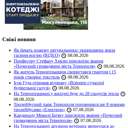
Свіжі новини
Як бачать пожежу рятувальники: екшнкамера зняла
гасіння вогню (ВІДЕО)
08.08.2026
Професору Стефану Хмілю присвоїли звання
«Почесний громадянин міста Тернополя»
08.08.2026
Як житель Тернопільщини скористався грантом і 15
років створює текстиль
08.08.2026
Ігор Гуда отримав відзнаку «Візіонер сучасної
будівельної галузі»
08.08.2026
На Тернопільщині у вихідні буде до 28 градусів тепла
08.08.2026
Тролейбусний парк Тернополя поповнився ще 8 новими
тролейбусами «Електрон»
07.08.2026
Кардиналу Миколі Бичку присвоїли звання «Почесний
громадянин міста Тернополя»
07.08.2026
На Тернопільщині дружина ветерана звернулася до