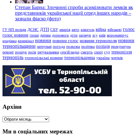
Степан Барна: Злочинні спроби асимілювати лемків як
представників української нації серед інших народів –
зазнали фіаско (фото)
голос
війна
ДТП
ГУ НП поліція
ДСНС
СБУ
аварія
авто
алкоголь
військові
голос новини
зсу
гроші
дитина
допомога
діти
загинув
київ
коронавірус
новини
новини тернополя
новини
новини голос
кримінал
крадіжка
тернопільщини
поліція
патрульні
погода
пожежа
політика
прокуратура
тернопілля
суд
ремонт
розшук
росія
рятувальники
сергій надал
смерть
спорт
тернопіль
тернопільщина
україна
тернопільські новини
чортків
Архіви
Архіви
Ми в соціальних мережах