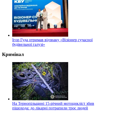
Ігор Гуда отримав відзнаку «Візіонер сучасної
будівельної галузі»
Кримінал
На Тернопільщині 15-річний мотоцикліст збив
пішохода: до лікарні потрапили троє людей