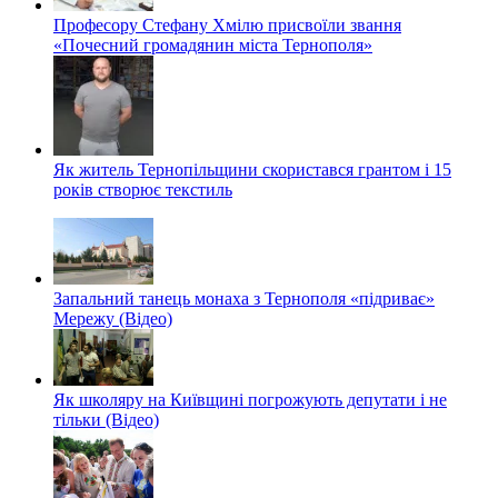
Професору Стефану Хмілю присвоїли звання
«Почесний громадянин міста Тернополя»
Як житель Тернопільщини скористався грантом і 15
років створює текстиль
Запальний танець монаха з Тернополя «підриває»
Мережу (Відео)
Як школяру на Київщині погрожують депутати і не
тільки (Відео)