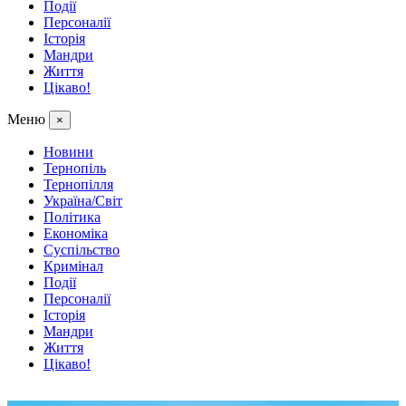
Події
Персоналії
Історія
Мандри
Життя
Цікаво!
Меню
×
Новини
Тернопіль
Тернопілля
Україна/Світ
Політика
Економіка
Суспільство
Кримінал
Події
Персоналії
Історія
Мандри
Життя
Цікаво!