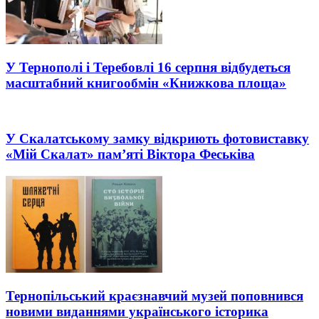
У Тернополі і Теребовлі 16 серпня відбудеться
масштабний книгообмін «Книжкова площа»
У Скалатському замку відкриють фотовиставку
«Мій Скалат» пам’яті Віктора Феськіва
Тернопільський краєзнавчий музей поповнився
новими виданнями українського історика