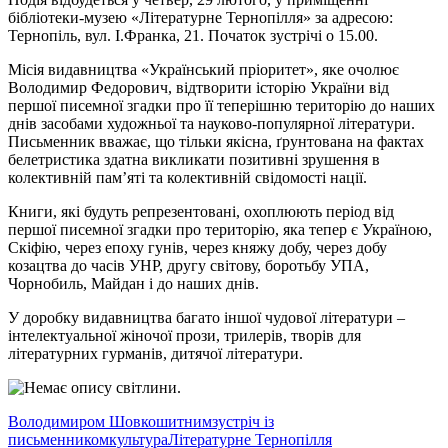
бiблiотеки-музею «Лiтературне Тернопiлля» за адресою:
Тернопiль, вул. I.Франка, 21. Початок зустрiчi о 15.00.
Мiсiя видавництва «Український прiоритет», яке очолює
Володимир Федорович, вiдтворити iсторiю України вiд
першої писемної згадки про її теперiшню територiю до наших
днiв засобами художньої та науково-популярної лiтератури.
Письменник вважає, що тiльки якiсна, ґрунтована на фактах
белетристика здатна викликати позитивнi зрушення в
колективнiй пам’ятi та колективнiй свiдомостi нацiї.
Книги, якi будуть репрезентованi, охоплюють перiод вiд
першої писемної згадки про територiю, яка тепер є Україною,
Скiфiю, через епоху гунiв, через княжу добу, через добу
козацтва до часiв УНР, другу свiтову, боротьбу УПА,
Чорнобиль, Майдан i до наших днiв.
У доробку видавництва багато iншої чудової лiтератури –
iнтелектуальної жiночої прози, трилерiв, творiв для
лiтературних гурманiв, дитячої лiтератури.
Володимиром Шовкошитним
зустріч із
письменником
культура
Літературне Тернопілля