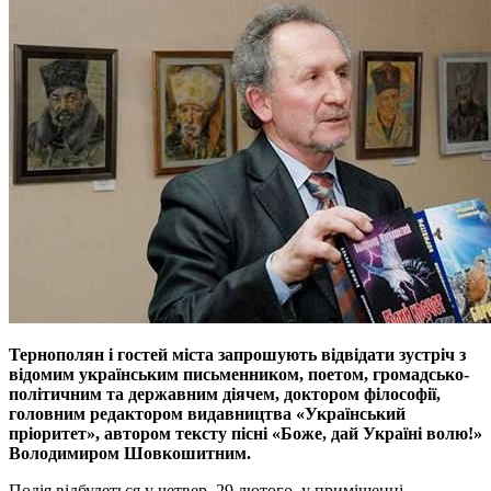
Тернополян i гостей мiста запрошують вiдвiдати зустрiч з
вiдомим українським письменником, поетом, громадсько-
полiтичним та державним дiячем, доктором фiлософiї,
головним редактором видавництва «Український
прiоритет», автором тексту пiснi «Боже, дай Українi волю!»
Володимиром Шовкошитним.
Подiя вiдбудеться у четвер, 29 лютого, у примiщеннi