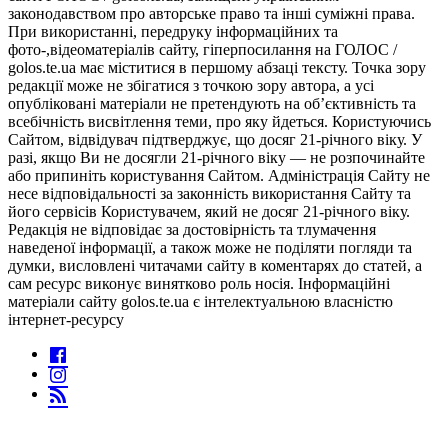
законодавством про авторське право та інші суміжні права.
При використанні, передруку інформаційних та
фото-,відеоматеріалів сайту, гіперпосилання на ГОЛОС /
golos.te.ua має міститися в першому абзаці тексту. Точка зору
редакції може не збігатися з точкою зору автора, а усі
опубліковані матеріали не претендують на об’єктивність та
всебічність висвітлення теми, про яку йдеться. Користуючись
Сайтом, відвідувач підтверджує, що досяг 21-річного віку. У
разі, якщо Ви не досягли 21-річного віку — не розпочинайте
або припиніть користування Сайтом. Адміністрація Сайту не
несе відповідальності за законність використання Сайту та
його сервісів Користувачем, який не досяг 21-річного віку.
Редакція не відповідає за достовірність та тлумачення
наведеної інформації, а також може не поділяти погляди та
думки, висловлені читачами сайту в коментарях до статей, а
сам ресурс виконує винятково роль носія. Інформаційні
матеріали сайту golos.te.ua є інтелектуальною власністю
інтернет-ресурсу