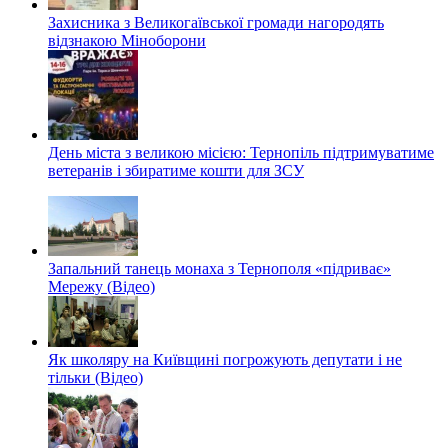
Захисника з Великогаївської громади нагородять
відзнакою Міноборони
День міста з великою місією: Тернопіль підтримуватиме
ветеранів і збиратиме кошти для ЗСУ
Запальний танець монаха з Тернополя «підриває»
Мережу (Відео)
Як школяру на Київщині погрожують депутати і не
тільки (Відео)