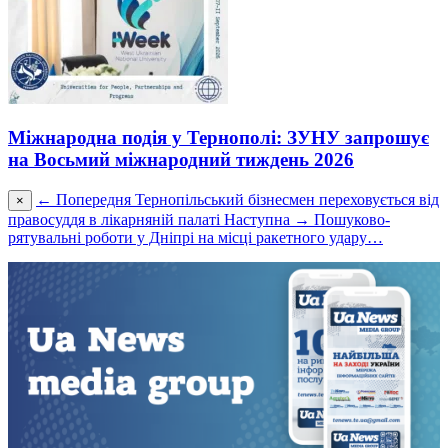
Міжнародна подія у Тернополі: ЗУНУ запрошує
на Восьмий міжнародний тиждень 2026
← Попередня
Тернопільський бізнесмен переховується від
×
правосуддя в лікарняній палаті
Наступна →
Пошуково-
рятувальні роботи у Дніпрі на місці ракетного удару…