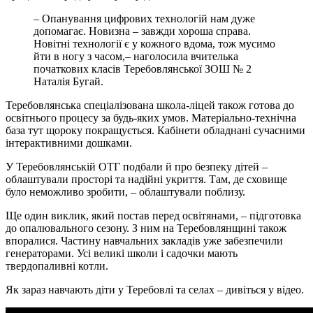
– Опанування цифрових технологiй нам дуже
допомагає. Новизна – завжди хороша справа.
Новiтнi технологiї є у кожного вдома, тож мусимо
йти в ногу з часом,– наголосила вчителька
початкових класiв Теребовлянської ЗОШ № 2
Наталiя Бугай.
Теребовлянська спецiалiзована школа-лiцей також готова до
освiтнього процесу за будь-яких умов. Матерiально-технiчна
база тут щороку покращується. Кабiнети обладнанi сучасними
iнтерактивними дошками.
У Теребовлянськiй ОТГ подбали й про безпеку дiтей –
облаштували просторi та надiйнi укриття. Там, де сховище
було неможливо зробити, – облаштували поблизу.
Ще один виклик, який постав перед освiтянами, – пiдготовка
до опалювального сезону. З ним на Теребовлянщинi також
впоралися. Частину навчальних закладiв уже забезпечили
генераторами. Усi великi школи i садочки мають
твердопаливнi котли.
Як зараз навчають дiти у Теребовлi та селах – дивiться у вiдео.