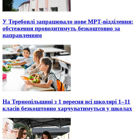
У Теребовлі запрацювало нове МРТ-відділення:
обстеження проводитимуть безкоштовно за
направленням
На Тернопільщині з 1 вересня всі школярі 1–11
класів безкоштовно харчуватимуться у школах