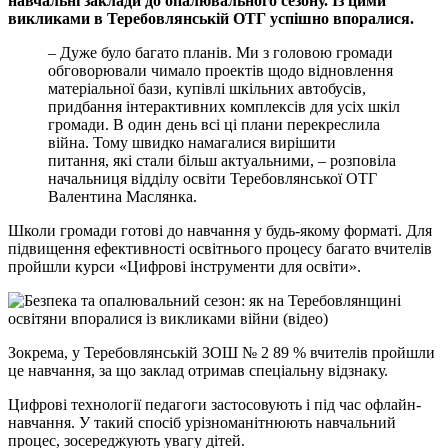
навчальнi заклади до опалювального сезону. Iз цими
викликами в Теребовлянськiй ОТГ успiшно впоралися.
– Дуже було багато планiв. Ми з головою громади
обговорювали чимало проектiв щодо вiдновлення
матерiальної бази, купiвлi шкiльних автобусiв,
придбання iнтерактивних комплексiв для усiх шкiл
громади. В один день всi цi плани перекреслила
вiйна. Тому швидко намагалися вирiшити
питання, якi стали бiльш актуальними, – розповiла
начальниця вiддiлу освiти Теребовлянської ОТГ
Валентина Маслянка.
Школи громади готовi до навчання у будь-якому форматi. Для
пiдвищення ефективностi освiтнього процесу багато вчителiв
пройшли курси «Цифровi iнструменти для освiти».
Зокрема, у Теребовлянськiй ЗОШ № 2 89 % вчителiв пройшли
це навчання, за що заклад отримав спецiальну вiдзнаку.
Цифровi технологiї педагоги застосовують i пiд час офлайн-
навчання. У такий спосiб урiзноманiтнюють навчальний
процес, зосереджують увагу дiтей.