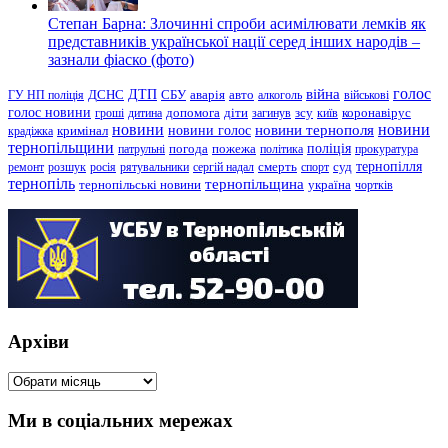
Степан Барна: Злочинні спроби асимілювати лемків як
представників української нації серед інших народів –
зазнали фіаско (фото)
голос
війна
ДТП
ГУ НП поліція
ДСНС
СБУ
аварія
авто
алкоголь
військові
голос новини
зсу
гроші
дитина
допомога
діти
загинув
київ
коронавірус
новини
новини тернополя
новини
новини голос
кримінал
крадіжка
тернопільщини
поліція
патрульні
погода
пожежа
політика
прокуратура
тернопілля
суд
ремонт
розшук
росія
рятувальники
сергій надал
смерть
спорт
тернопіль
тернопільщина
україна
тернопільські новини
чортків
Архіви
Архіви
Ми в соціальних мережах