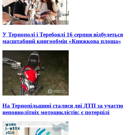
У Тернополі і Теребовлі 16 серпня відбудеться
масштабний книгообмін «Книжкова площа»
На Тернопільщині сталися дві ДТП за участю
неповнолітніх мотоциклістів: є потерпілі