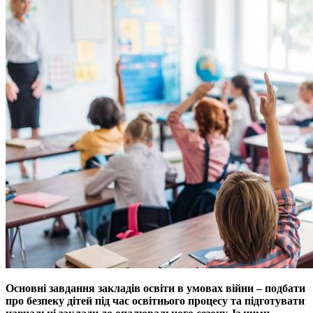
Основнi завдання закладiв освiти в умовах вiйни – подбати
про безпеку дiтей пiд час освiтнього процесу та пiдготувати