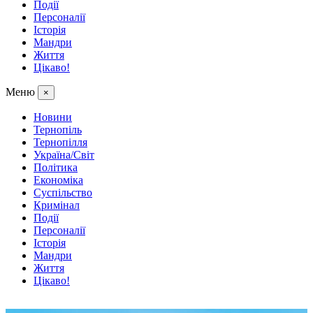
Події
Персоналії
Історія
Мандри
Життя
Цікаво!
Меню
×
Новини
Тернопіль
Тернопілля
Україна/Світ
Політика
Економіка
Суспільство
Кримінал
Події
Персоналії
Історія
Мандри
Життя
Цікаво!