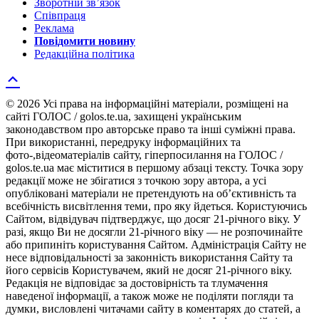
Зворотній зв’язок
Співпраця
Реклама
Повідомити новину
Редакційна політика
© 2026 Усі права на інформаційні матеріали, розміщені на
сайті ГОЛОС / golos.te.ua, захищені українським
законодавством про авторське право та інші суміжні права.
При використанні, передруку інформаційних та
фото-,відеоматеріалів сайту, гіперпосилання на ГОЛОС /
golos.te.ua має міститися в першому абзаці тексту. Точка зору
редакції може не збігатися з точкою зору автора, а усі
опубліковані матеріали не претендують на об’єктивність та
всебічність висвітлення теми, про яку йдеться. Користуючись
Сайтом, відвідувач підтверджує, що досяг 21-річного віку. У
разі, якщо Ви не досягли 21-річного віку — не розпочинайте
або припиніть користування Сайтом. Адміністрація Сайту не
несе відповідальності за законність використання Сайту та
його сервісів Користувачем, який не досяг 21-річного віку.
Редакція не відповідає за достовірність та тлумачення
наведеної інформації, а також може не поділяти погляди та
думки, висловлені читачами сайту в коментарях до статей, а