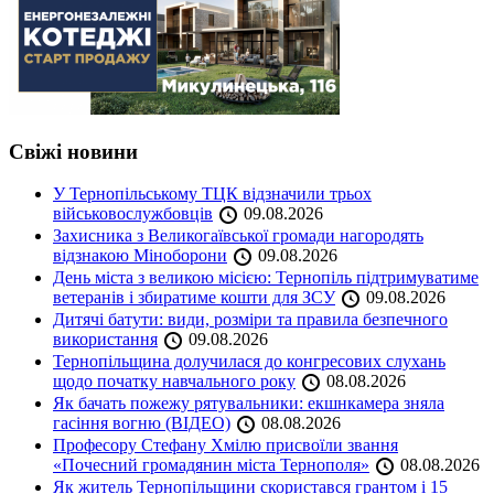
Свіжі новини
У Тернопільському ТЦК відзначили трьох
військовослужбовців
09.08.2026
Захисника з Великогаївської громади нагородять
відзнакою Міноборони
09.08.2026
День міста з великою місією: Тернопіль підтримуватиме
ветеранів і збиратиме кошти для ЗСУ
09.08.2026
Дитячі батути: види, розміри та правила безпечного
використання
09.08.2026
Тернопільщина долучилася до конгресових слухань
щодо початку навчального року
08.08.2026
Як бачать пожежу рятувальники: екшнкамера зняла
гасіння вогню (ВІДЕО)
08.08.2026
Професору Стефану Хмілю присвоїли звання
«Почесний громадянин міста Тернополя»
08.08.2026
Як житель Тернопільщини скористався грантом і 15