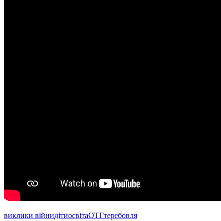
виклики війни
діти
освіта
ОТГ
теребовля