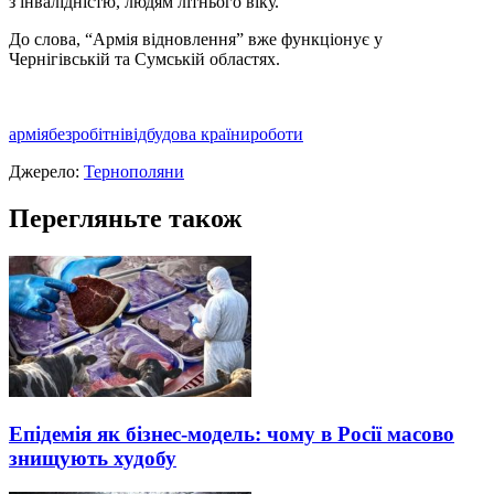
з iнвалiднiстю, людям лiтнього вiку.
До слова, “Армiя вiдновлення” вже функцiонує у
Чернiгiвськiй та Сумськiй областях.
армія
безробітні
відбудова країни
роботи
Джерело:
Тернополяни
Перегляньте також
Епідемія як бізнес-модель: чому в Росії масово
знищують худобу