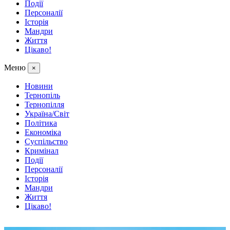
Події
Персоналії
Історія
Мандри
Життя
Цікаво!
Меню
×
Новини
Тернопіль
Тернопілля
Україна/Світ
Політика
Економіка
Суспільство
Кримінал
Події
Персоналії
Історія
Мандри
Життя
Цікаво!