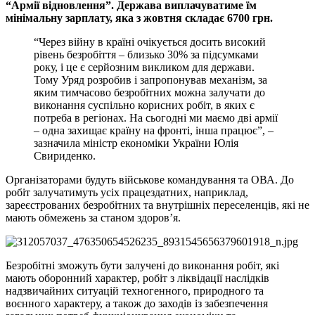
“Армiї вiдновлення”. Держава виплачуватиме їм
мiнiмальну зарплату, яка з жовтня складає 6700 грн.
“Через вiйну в країнi очiкується досить високий
рiвень безробiття – близько 30% за пiдсумками
року, i це є серйозним викликом для держави.
Тому Уряд розробив i запропонував механiзм, за
яким тимчасово безробiтних можна залучати до
виконання суспiльно корисних робiт, в яких є
потреба в регiонах. На сьогоднi ми маємо двi армiї
– одна захищає країну на фронтi, iнша працює”, –
зазначила мiнiстр економiки України Юлiя
Свириденко.
Органiзаторами будуть вiйськове командування та ОВА. До
робiт залучатимуть усiх працездатних, наприклад,
зареєстрованих безробiтних та внутрiшнiх переселенцiв, якi не
мають обмежень за станом здоров’я.
Безробiтнi зможуть бути залученi до виконання робiт, якi
мають оборонний характер, робiт з лiквiдацiї наслiдкiв
надзвичайних ситуацiй техногенного, природного та
воєнного характеру, а також до заходiв iз забезпечення