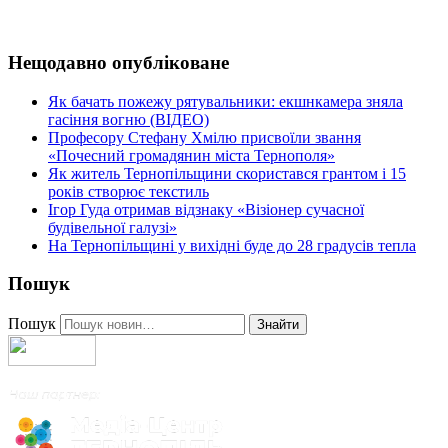
Нещодавно опубліковане
Як бачать пожежу рятувальники: екшнкамера зняла
гасіння вогню (ВІДЕО)
Професору Стефану Хмілю присвоїли звання
«Почесний громадянин міста Тернополя»
Як житель Тернопільщини скористався грантом і 15
років створює текстиль
Ігор Гуда отримав відзнаку «Візіонер сучасної
будівельної галузі»
На Тернопільщині у вихідні буде до 28 градусів тепла
Пошук
Пошук
Знайти