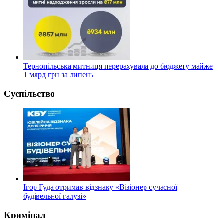
Тернопільська митниця перерахувала до бюджету майже
1 млрд грн за липень
Суспільство
Ігор Гуда отримав відзнаку «Візіонер сучасної
будівельної галузі»
Кримінал