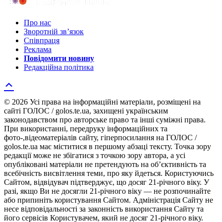
Про нас
Зворотній зв’язок
Співпраця
Реклама
Повідомити новину
Редакційна політика
© 2026 Усі права на інформаційні матеріали, розміщені на
сайті ГОЛОС / golos.te.ua, захищені українським
законодавством про авторське право та інші суміжні права.
При використанні, передруку інформаційних та
фото-,відеоматеріалів сайту, гіперпосилання на ГОЛОС /
golos.te.ua має міститися в першому абзаці тексту. Точка зору
редакції може не збігатися з точкою зору автора, а усі
опубліковані матеріали не претендують на об’єктивність та
всебічність висвітлення теми, про яку йдеться. Користуючись
Сайтом, відвідувач підтверджує, що досяг 21-річного віку. У
разі, якщо Ви не досягли 21-річного віку — не розпочинайте
або припиніть користування Сайтом. Адміністрація Сайту не
несе відповідальності за законність використання Сайту та
його сервісів Користувачем, який не досяг 21-річного віку.