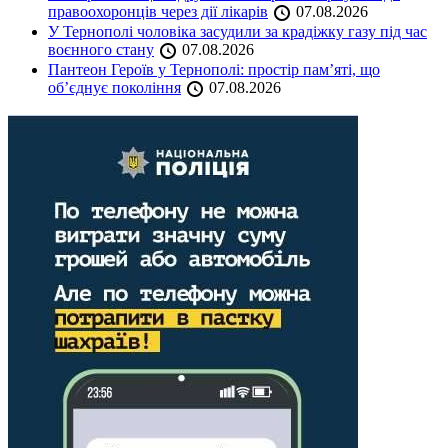
правоохоронців через дії лікарів
07.08.2026
У Тернополі чоловіка засудили за крадіжку газу під час
воєнного стану
07.08.2026
Пантеон Героїв у Тернополі: простір пам’яті, що
об’єднує покоління
07.08.2026