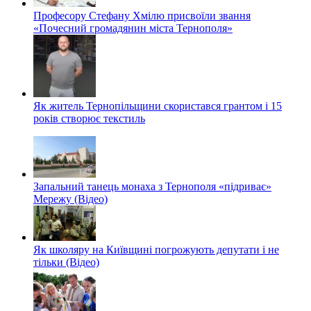
Професору Стефану Хмілю присвоїли звання
«Почесний громадянин міста Тернополя»
Як житель Тернопільщини скористався грантом і 15
років створює текстиль
Запальний танець монаха з Тернополя «підриває»
Мережу (Відео)
Як школяру на Київщині погрожують депутати і не
тільки (Відео)