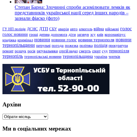
Степан Барна: Злочинні спроби асимілювати лемків як
представників української нації серед інших народів –
зазнали фіаско (фото)
голос
війна
ДТП
ГУ НП поліція
ДСНС
СБУ
аварія
авто
алкоголь
військові
голос новини
зсу
гроші
дитина
допомога
діти
загинув
київ
коронавірус
новини
новини тернополя
новини
новини голос
кримінал
крадіжка
тернопільщини
поліція
патрульні
погода
пожежа
політика
прокуратура
тернопілля
суд
ремонт
розшук
росія
рятувальники
сергій надал
смерть
спорт
тернопіль
тернопільщина
україна
тернопільські новини
чортків
Архіви
Архіви
Ми в соціальних мережах