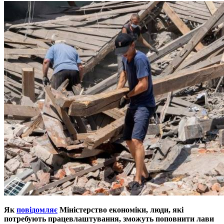
Як
повiдомляє
Мiнiстерство економiки, люди, якi
потребують працевлаштування, зможуть поповнити лави