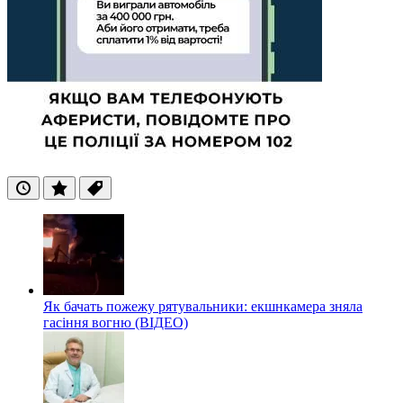
Останні
Популярні
Теги
Як бачать пожежу рятувальники: екшнкамера зняла
гасіння вогню (ВІДЕО)