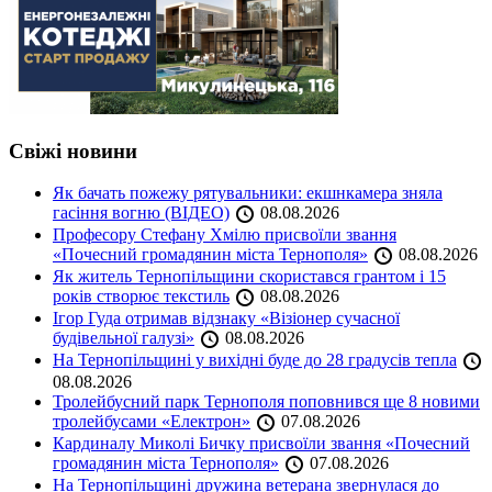
Свіжі новини
Як бачать пожежу рятувальники: екшнкамера зняла
гасіння вогню (ВІДЕО)
08.08.2026
Професору Стефану Хмілю присвоїли звання
«Почесний громадянин міста Тернополя»
08.08.2026
Як житель Тернопільщини скористався грантом і 15
років створює текстиль
08.08.2026
Ігор Гуда отримав відзнаку «Візіонер сучасної
будівельної галузі»
08.08.2026
На Тернопільщині у вихідні буде до 28 градусів тепла
08.08.2026
Тролейбусний парк Тернополя поповнився ще 8 новими
тролейбусами «Електрон»
07.08.2026
Кардиналу Миколі Бичку присвоїли звання «Почесний
громадянин міста Тернополя»
07.08.2026
На Тернопільщині дружина ветерана звернулася до