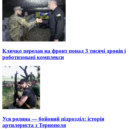
Кличко передав на фронт понад 3 тисячі дронів і
роботизовані комплекси
Уся родина — бойовий підрозділ: історія
артилериста з Тернополя