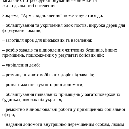
загальних потреб функцiонування економiки та
життєдiяльностi населення.
Зокрема, “Армiя вiдновлення” може залучатися до:
– облаштування та укрiплення блок-постiв, вирубка дерев для
формування окопiв;
– заготiвля дров для вiйськових та населення;
– розбiр завалiв та вiдновлення житлових будинкiв, iнших
примiщень, пошкоджених у результатi бойових дiй;
– укрiплення дамб;
– розчищення автомобiльних дорiг вiд завалiв;
– розвантаження гуманiтарної допомоги;
– облаштування пiдвальних примiщень у багатоповерхових
будинках, школах пiд укриття;
– ремонтно-вiдновлювальнi роботи у примiщеннях соцiальної
сфери;
– надання допомоги внутрiшньо перемiщеним особам, людям