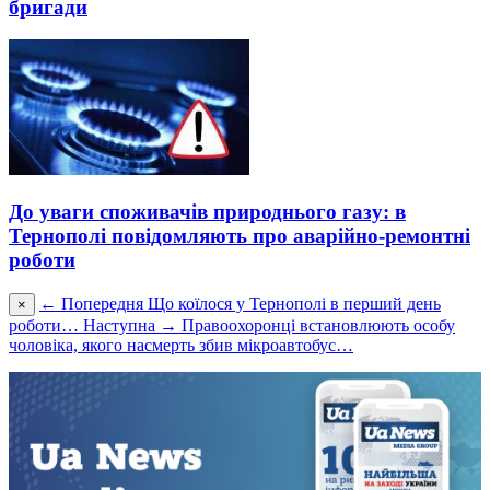
бригади
До уваги споживачів природнього газу: в
Тернополі повідомляють про аварійно-ремонтні
роботи
← Попередня
Що коїлося у Тернополі в перший день
×
роботи…
Наступна →
Правоохоронці встановлюють особу
чоловіка, якого насмерть збив мікроавтобус…