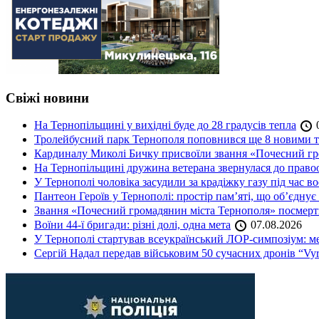
Свіжі новини
На Тернопільщині у вихідні буде до 28 градусів тепла
0
Тролейбусний парк Тернополя поповнився ще 8 новими 
Кардиналу Миколі Бичку присвоїли звання «Почесний гр
На Тернопільщині дружина ветерана звернулася до правоох
У Тернополі чоловіка засудили за крадіжку газу під час в
Пантеон Героїв у Тернополі: простір пам’яті, що об’єднує
Звання «Почесний громадянин міста Тернополя» посмерт
Воїни 44-ї бригади: різні долі, одна мета
07.08.2026
У Тернополі стартував всеукраїнський ЛОР-симпозіум: ме
Сергій Надал передав військовим 50 сучасних дронів “Vyr