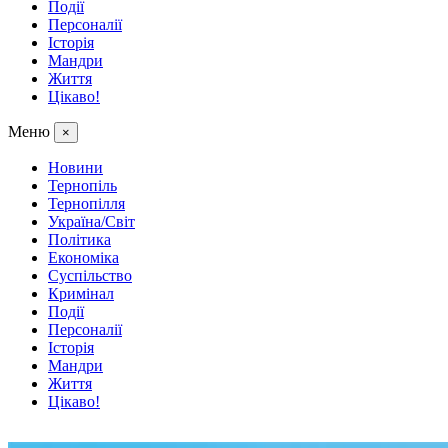
Події
Персоналії
Історія
Мандри
Життя
Цікаво!
Меню
×
Новини
Тернопіль
Тернопілля
Україна/Світ
Політика
Економіка
Суспільство
Кримінал
Події
Персоналії
Історія
Мандри
Життя
Цікаво!