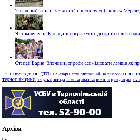
Запальний танець монаха з Тернополя «підриває» Мережу
Як школяру на Київщині погрожують депутати і не тільки
Степан Барна: Злочинні спроби асимілювати лемків як пред
голос
війна
г
ДТП
ГУ НП поліція
ДСНС
СБУ
аварія
авто
алкоголь
військові
тернопільщини
поліція
патрульні
погода
пожежа
політика
прокуратура
ремо
Архіви