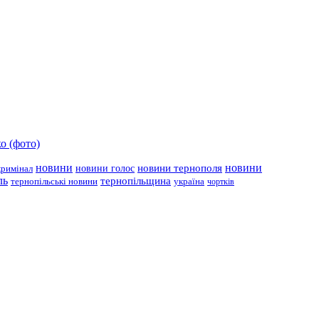
о (фото)
новини
новини тернополя
новини
новини голос
кримінал
ль
тернопільщина
україна
тернопільські новини
чортків