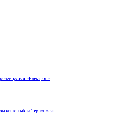
тролейбусами «Електрон»
омадянин міста Тернополя»