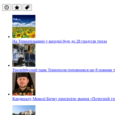
Останні
Популярні
Теги
На Тернопільщині у вихідні буде до 28 градусів тепла
Тролейбусний парк Тернополя поповнився ще 8 новими 
Кардиналу Миколі Бичку присвоїли звання «Почесний гр