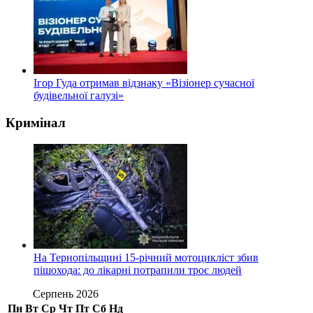
Ігор Гуда отримав відзнаку «Візіонер сучасної
будівельної галузі»
Кримінал
На Тернопільщині 15-річний мотоцикліст збив
пішохода: до лікарні потрапили троє людей
Серпень 2026
Пн
Вт
Ср
Чт
Пт
Сб
Нд