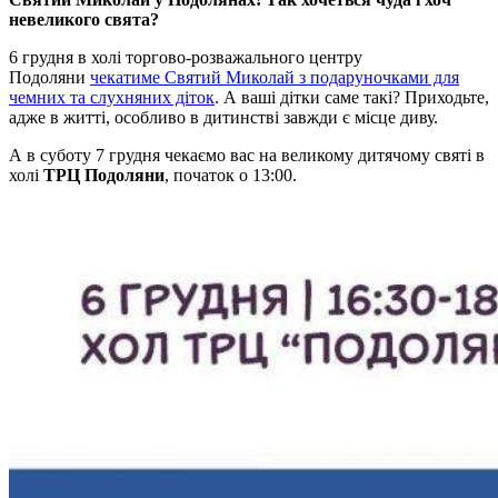
невеликого свята?
6 грудня в холi торгово-розважального центру
Подоляни
чекатиме Святий Миколай з подаруночками для
чемних та слухняних дiток
. А вашi дiтки саме такi? Приходьте,
адже в життi, особливо в дитинствi завжди є мiсце диву.
А в суботу 7 грудня чекаємо вас на великому дитячому святi в
холi
ТРЦ Подоляни
, початок о 13:00.