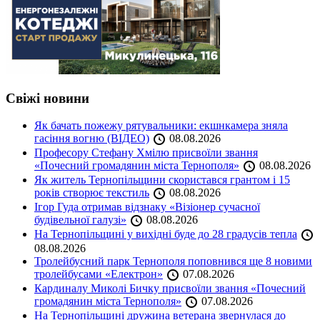
Свіжі новини
Як бачать пожежу рятувальники: екшнкамера зняла
гасіння вогню (ВІДЕО)
08.08.2026
Професору Стефану Хмілю присвоїли звання
«Почесний громадянин міста Тернополя»
08.08.2026
Як житель Тернопільщини скористався грантом і 15
років створює текстиль
08.08.2026
Ігор Гуда отримав відзнаку «Візіонер сучасної
будівельної галузі»
08.08.2026
На Тернопільщині у вихідні буде до 28 градусів тепла
08.08.2026
Тролейбусний парк Тернополя поповнився ще 8 новими
тролейбусами «Електрон»
07.08.2026
Кардиналу Миколі Бичку присвоїли звання «Почесний
громадянин міста Тернополя»
07.08.2026
На Тернопільщині дружина ветерана звернулася до