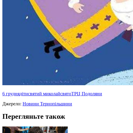
6 грудня
діти
святий миколай
свято
ТРЦ Подоляни
Джерело:
Новини Тернопільщини
Перегляньте також