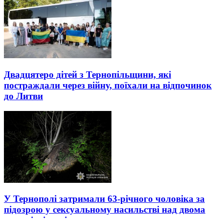
Двадцятеро дітей з Тернопільщини, які
постраждали через війну, поїхали на відпочинок
до Литви
У Тернополі затримали 63-річного чоловіка за
підозрою у сексуальному насильстві над двома