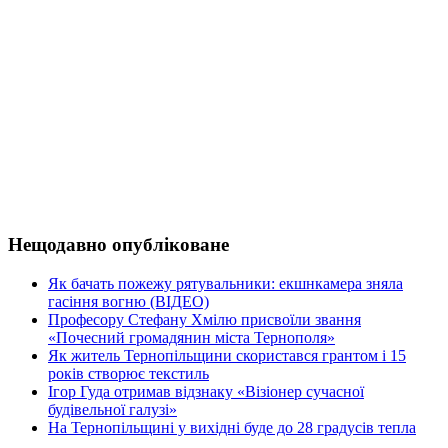
Нещодавно опубліковане
Як бачать пожежу рятувальники: екшнкамера зняла
гасіння вогню (ВІДЕО)
Професору Стефану Хмілю присвоїли звання
«Почесний громадянин міста Тернополя»
Як житель Тернопільщини скористався грантом і 15
років створює текстиль
Ігор Гуда отримав відзнаку «Візіонер сучасної
будівельної галузі»
На Тернопільщині у вихідні буде до 28 градусів тепла