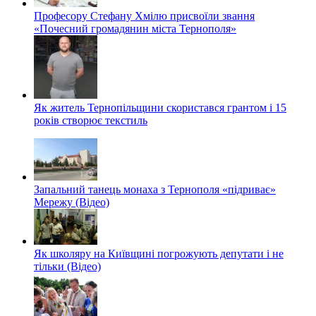
Професору Стефану Хмілю присвоїли звання
«Почесний громадянин міста Тернополя»
Як житель Тернопільщини скористався грантом і 15
років створює текстиль
Запальний танець монаха з Тернополя «підриває»
Мережу (Відео)
Як школяру на Київщині погрожують депутати і не
тільки (Відео)