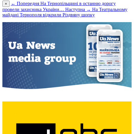
← Попередня
На Тернопільщині в останню дорогу
×
провели захисника України…
Наступна →
На Театральному
майдані Тернополя відкрили Різдвяну шопку