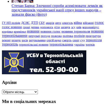
Степан Барна: Злочинні спроби асимілювати лемків як
представників української нації серед інших народів –
зазнали фіаско (фото)
голос
війна
ДТП
ГУ НП поліція
ДСНС
СБУ
аварія
авто
алкоголь
військові
голос новини
зсу
гроші
дитина
допомога
діти
загинув
київ
коронавірус
новини
новини тернополя
новини
новини голос
кримінал
крадіжка
тернопільщини
поліція
патрульні
погода
пожежа
політика
прокуратура
тернопілля
суд
ремонт
розшук
росія
рятувальники
сергій надал
смерть
спорт
тернопіль
тернопільщина
україна
тернопільські новини
чортків
Архіви
Архіви
Ми в соціальних мережах