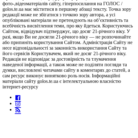
фото-,відеоматеріалів сайту, гіперпосилання на ГОЛОС /
golos.te.ua має міститися в першому абзаці тексту. Точка зору
редакції може не збігатися з точкою зору автора, а усі
опубліковані матеріали не претендують на об’єктивність та
всебічність висвітлення теми, про яку йдеться. Користуючись
Сайтом, відвідувач підтверджує, що досяг 21-річного віку. У
разі, якщо Ви не досягли 21-річного віку — не розпочинайте
або припиніть користування Сайтом. Адміністрація Сайту не
несе відповідальності за законність використання Сайту та
його сервісів Користувачем, який не досяг 21-річного віку.
Редакція не відповідає за достовірність та тлумачення
наведеної інформації, а також може не поділяти погляди та
думки, висловлені читачами сайту в коментарях до статей, а
сам ресурс виконує винятково роль носія. Інформаційні
матеріали сайту golos.te.ua є інтелектуальною власністю
інтернет-ресурсу