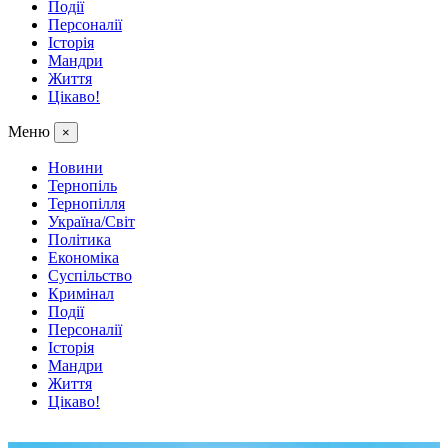
Події
Персоналії
Історія
Мандри
Життя
Цікаво!
Меню
×
Новини
Тернопіль
Тернопілля
Україна/Світ
Політика
Економіка
Суспільство
Кримінал
Події
Персоналії
Історія
Мандри
Життя
Цікаво!