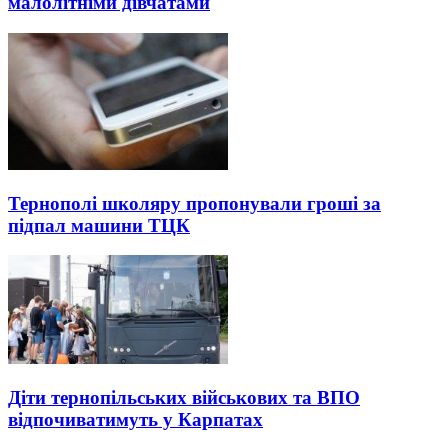
малолітніми дівчатами
Тернополі школяру пропонували гроші за
підпал машини ТЦК
Діти тернопільських військових та ВПО
відпочиватимуть у Карпатах