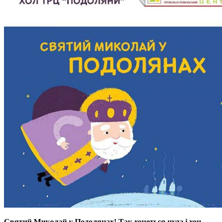
Святий Миколай у Подолянах! Так хочеться чуда i хоч