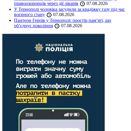
правоохоронців через дії лікарів
07.08.2026
У Тернополі чоловіка засудили за крадіжку газу під час
воєнного стану
07.08.2026
Пантеон Героїв у Тернополі: простір пам’яті, що
об’єднує покоління
07.08.2026