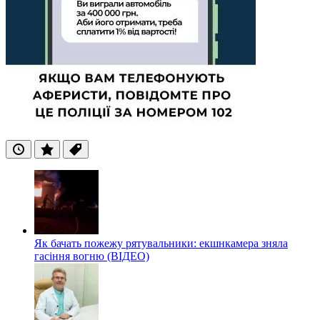
Останні
Популярні
Теги
Як бачать пожежу рятувальники: екшнкамера зняла
гасіння вогню (ВІДЕО)