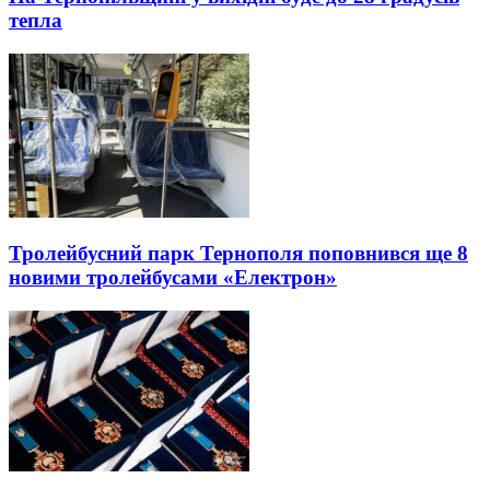
тепла
Тролейбусний парк Тернополя поповнився ще 8
новими тролейбусами «Електрон»