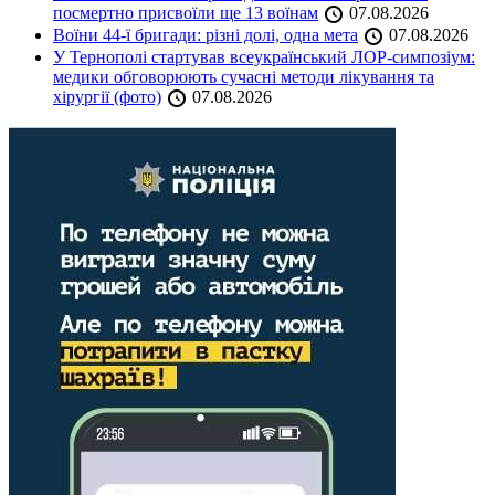
посмертно присвоїли ще 13 воїнам
07.08.2026
Воїни 44-ї бригади: різні долі, одна мета
07.08.2026
У Тернополі стартував всеукраїнський ЛОР-симпозіум:
медики обговорюють сучасні методи лікування та
хірургії (фото)
07.08.2026