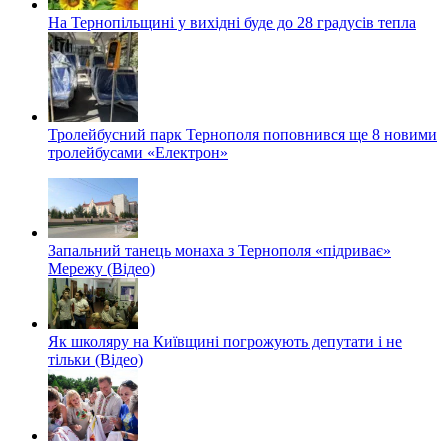
На Тернопільщині у вихідні буде до 28 градусів тепла
Тролейбусний парк Тернополя поповнився ще 8 новими
тролейбусами «Електрон»
Запальний танець монаха з Тернополя «підриває»
Мережу (Відео)
Як школяру на Київщині погрожують депутати і не
тільки (Відео)