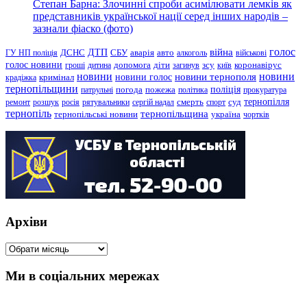
Степан Барна: Злочинні спроби асимілювати лемків як
представників української нації серед інших народів –
зазнали фіаско (фото)
голос
війна
ДТП
ГУ НП поліція
ДСНС
СБУ
аварія
авто
алкоголь
військові
голос новини
зсу
гроші
дитина
допомога
діти
загинув
київ
коронавірус
новини
новини тернополя
новини
новини голос
кримінал
крадіжка
тернопільщини
поліція
патрульні
погода
пожежа
політика
прокуратура
тернопілля
суд
ремонт
розшук
росія
рятувальники
сергій надал
смерть
спорт
тернопіль
тернопільщина
україна
тернопільські новини
чортків
Архіви
Архіви
Ми в соціальних мережах