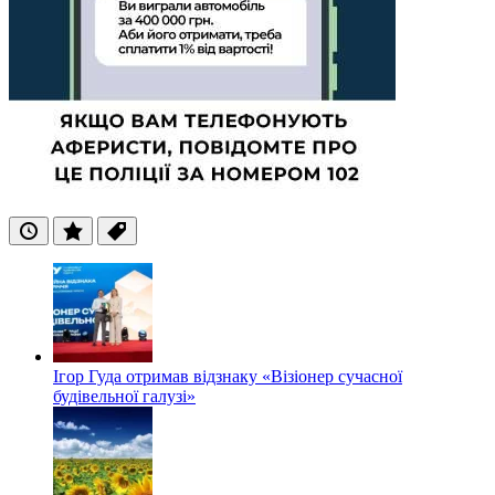
Останні
Популярні
Теги
Ігор Гуда отримав відзнаку «Візіонер сучасної
будівельної галузі»