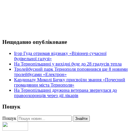
Нещодавно опубліковане
Ігор Гуда отримав відзнаку «Візіонер сучасної
будівельної галузі»
На Тернопільщині у вихідні буде до 28 градусів тепла
Тролейбусний парк Тернополя поповнився ще 8 новими
тролейбусами «Електрон»
Кардиналу Миколі Бичку присвоїли звання «Почесний
громадянин міста Тернополя»
На Тернопільщині дружина ветерана звернулася до
правоохоронців через дії лікарів
Пошук
Пошук
Знайти