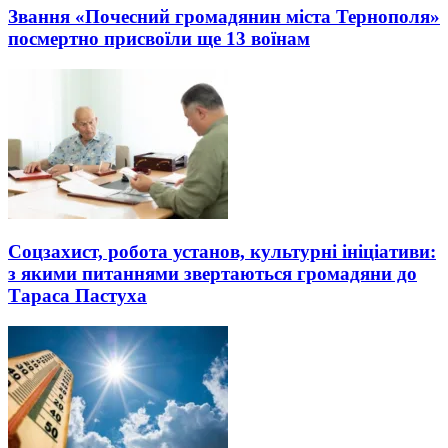
Звання «Почесний громадянин міста Тернополя»
посмертно присвоїли ще 13 воїнам
Соцзахист, робота установ, культурні ініціативи:
з якими питаннями звертаються громадяни до
Тараса Пастуха