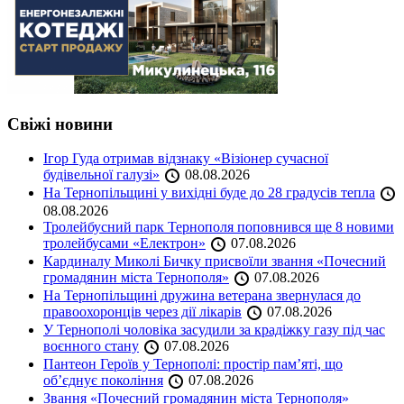
Свіжі новини
Ігор Гуда отримав відзнаку «Візіонер сучасної
будівельної галузі»
08.08.2026
На Тернопільщині у вихідні буде до 28 градусів тепла
08.08.2026
Тролейбусний парк Тернополя поповнився ще 8 новими
тролейбусами «Електрон»
07.08.2026
Кардиналу Миколі Бичку присвоїли звання «Почесний
громадянин міста Тернополя»
07.08.2026
На Тернопільщині дружина ветерана звернулася до
правоохоронців через дії лікарів
07.08.2026
У Тернополі чоловіка засудили за крадіжку газу під час
воєнного стану
07.08.2026
Пантеон Героїв у Тернополі: простір пам’яті, що
об’єднує покоління
07.08.2026
Звання «Почесний громадянин міста Тернополя»