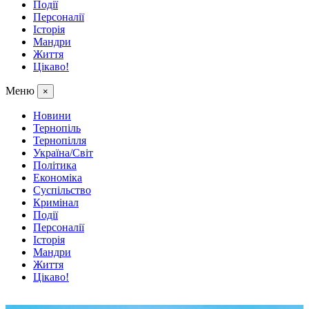
Події
Персоналії
Історія
Мандри
Життя
Цікаво!
Меню
×
Новини
Тернопіль
Тернопілля
Україна/Світ
Політика
Економіка
Суспільство
Кримінал
Події
Персоналії
Історія
Мандри
Життя
Цікаво!