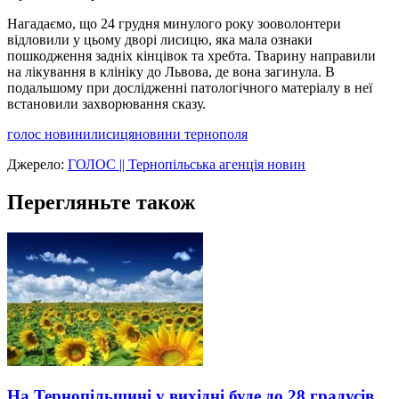
Нагадаємо, що 24 грудня минулого року зооволонтери
відловили у цьому дворі лисицю, яка мала ознаки
пошкодження задніх кінцівок та хребта. Тварину направили
на лікування в клініку до Львова, де вона загинула. В
подальшому при дослідженні патологічного матеріалу в неї
встановили захворювання сказу.
голос новини
лисиця
новини тернополя
Джерело:
ГОЛОС || Тернопільська агенція новин
Перегляньте також
На Тернопільщині у вихідні буде до 28 градусів