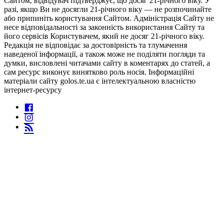
Сайтом, відвідувач підтверджує, що досяг 21-річного віку. У
разі, якщо Ви не досягли 21-річного віку — не розпочинайте
або припиніть користування Сайтом. Адміністрація Сайту не
несе відповідальності за законність використання Сайту та
його сервісів Користувачем, який не досяг 21-річного віку.
Редакція не відповідає за достовірність та тлумачення
наведеної інформації, а також може не поділяти погляди та
думки, висловлені читачами сайту в коментарях до статей, а
сам ресурс виконує винятково роль носія. Інформаційні
матеріали сайту golos.te.ua є інтелектуальною власністю
інтернет-ресурсу