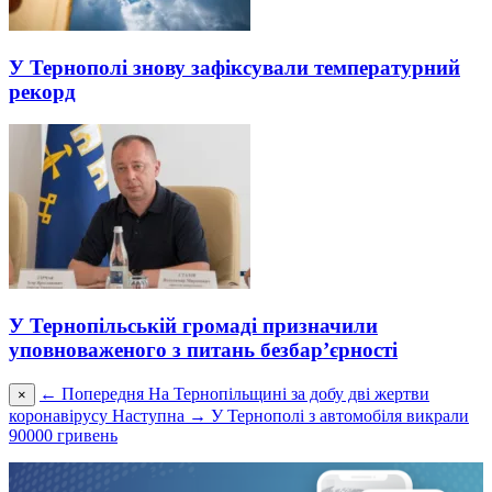
У Тернополі знову зафіксували температурний
рекорд
У Тернопільській громаді призначили
уповноваженого з питань безбар’єрності
← Попередня
На Тернопільщині за добу дві жертви
×
коронавірусу
Наступна →
У Тернополі з автомобіля викрали
90000 гривень