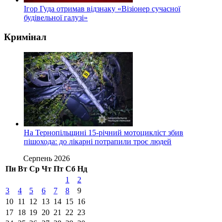
Ігор Гуда отримав відзнаку «Візіонер сучасної
будівельної галузі»
Кримінал
На Тернопільщині 15-річний мотоцикліст збив
пішохода: до лікарні потрапили троє людей
Серпень 2026
Пн
Вт
Ср
Чт
Пт
Сб
Нд
1
2
3
4
5
6
7
8
9
10
11
12
13
14
15
16
17
18
19
20
21
22
23