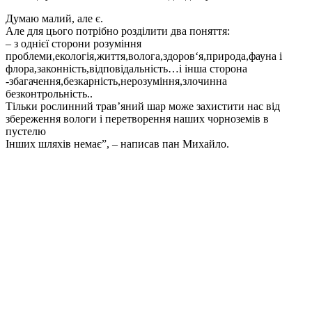
Думаю малий, але є.
Але для цього потрібно розділити два поняття:
– з однієї сторони розуміння
проблеми,екологія,життя,волога,здоров‘я,природа,фауна і
флора,законність,відповідальність…і інша сторона
-збагачення,безкарність,нерозуміння,злочинна
безконтрольність..
Тільки рослинний трав’яний шар може захистити нас від
збереження вологи і перетворення наших чорноземів в
пустелю
Інших шляхів немає”, – написав пан Михайло.