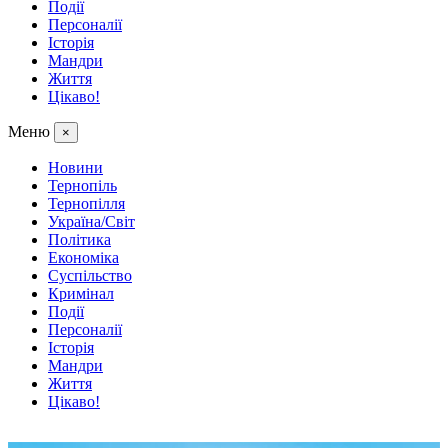
Події
Персоналії
Історія
Мандри
Життя
Цікаво!
Меню
×
Новини
Тернопіль
Тернопілля
Україна/Світ
Політика
Економіка
Суспільство
Кримінал
Події
Персоналії
Історія
Мандри
Життя
Цікаво!