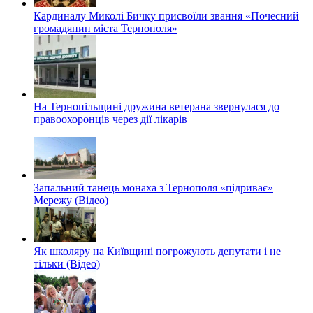
Кардиналу Миколі Бичку присвоїли звання «Почесний
громадянин міста Тернополя»
На Тернопільщині дружина ветерана звернулася до
правоохоронців через дії лікарів
Запальний танець монаха з Тернополя «підриває»
Мережу (Відео)
Як школяру на Київщині погрожують депутати і не
тільки (Відео)