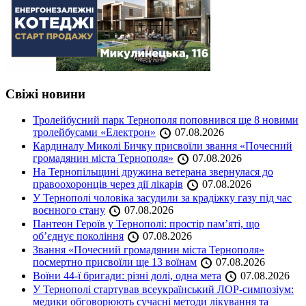
Свіжі новини
Тролейбусний парк Тернополя поповнився ще 8 новими
тролейбусами «Електрон»
07.08.2026
Кардиналу Миколі Бичку присвоїли звання «Почесний
громадянин міста Тернополя»
07.08.2026
На Тернопільщині дружина ветерана звернулася до
правоохоронців через дії лікарів
07.08.2026
У Тернополі чоловіка засудили за крадіжку газу під час
воєнного стану
07.08.2026
Пантеон Героїв у Тернополі: простір пам’яті, що
об’єднує покоління
07.08.2026
Звання «Почесний громадянин міста Тернополя»
посмертно присвоїли ще 13 воїнам
07.08.2026
Воїни 44-ї бригади: різні долі, одна мета
07.08.2026
У Тернополі стартував всеукраїнський ЛОР-симпозіум:
медики обговорюють сучасні методи лікування та