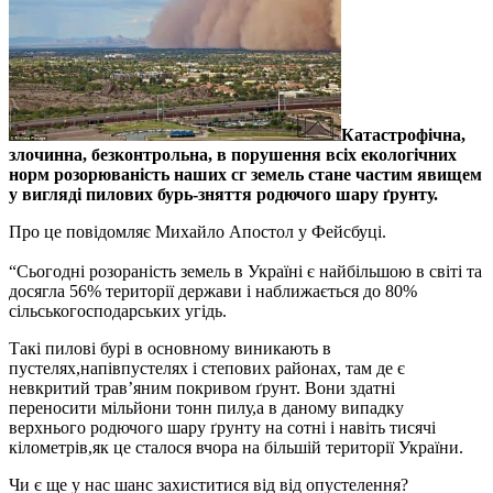
Катастрофічна,
злочинна, безконтрольна, в порушення всіх екологічних
норм розорюваність наших сг земель стане частим явищем
у вигляді пилових бурь-зняття родючого шару ґрунту.
Про це повідомляє Михайло Апостол у Фейсбуці.
“Сьогодні розораність земель в Україні є найбільшою в світі та
досягла 56% території держави і наближається до 80%
сільськогосподарських угідь.
Такі пилові бурі в основному виникають в
пустелях,напівпустелях і степових районах, там де є
невкритий трав’яним покривом ґрунт. Вони здатні
переносити мільйони тонн пилу,а в даному випадку
верхнього родючого шару ґрунту на сотні і навіть тисячі
кілометрів,як це сталося вчора на більшій території України.
Чи є ще у нас шанс захиститися від від опустелення?