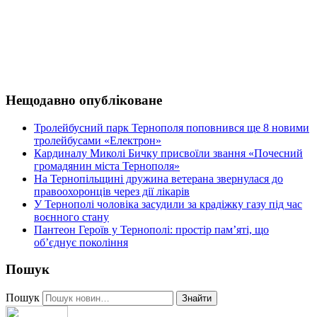
Нещодавно опубліковане
Тролейбусний парк Тернополя поповнився ще 8 новими
тролейбусами «Електрон»
Кардиналу Миколі Бичку присвоїли звання «Почесний
громадянин міста Тернополя»
На Тернопільщині дружина ветерана звернулася до
правоохоронців через дії лікарів
У Тернополі чоловіка засудили за крадіжку газу під час
воєнного стану
Пантеон Героїв у Тернополі: простір пам’яті, що
об’єднує покоління
Пошук
Пошук
Знайти