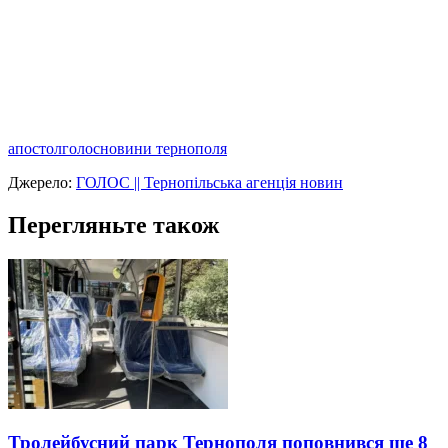
апостол
голос
новини тернополя
Джерело:
ГОЛОС || Тернопільська агенція новин
Перегляньте також
Тролейбусний парк Тернополя поповнився ще 8