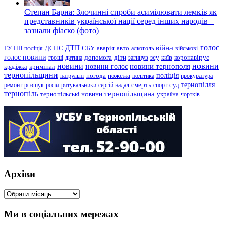
Степан Барна: Злочинні спроби асимілювати лемків як
представників української нації серед інших народів –
зазнали фіаско (фото)
голос
війна
ДТП
ГУ НП поліція
ДСНС
СБУ
аварія
авто
алкоголь
військові
голос новини
зсу
гроші
дитина
допомога
діти
загинув
київ
коронавірус
новини
новини тернополя
новини
новини голос
кримінал
крадіжка
тернопільщини
поліція
патрульні
погода
пожежа
політика
прокуратура
тернопілля
суд
ремонт
розшук
росія
рятувальники
сергій надал
смерть
спорт
тернопіль
тернопільщина
україна
тернопільські новини
чортків
Архіви
Архіви
Ми в соціальних мережах