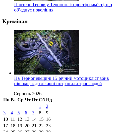
Пантеон Героїв у Тернополі: простір пам’яті, що
об’єднує покоління
Кримінал
На Тернопільщині 15-річний мотоцикліст збив
пішохода: до лікарні потрапили троє людей
Серпень 2026
Пн
Вт
Ср
Чт
Пт
Сб
Нд
1
2
3
4
5
6
7
8
9
10
11
12
13
14
15
16
17
18
19
20
21
22
23