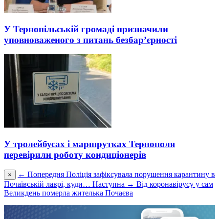
У Тернопільській громаді призначили
уповноваженого з питань безбар’єрності
У тролейбусах і маршрутках Тернополя
перевірили роботу кондиціонерів
← Попередня
Поліція зафіксувала порушення карантину в
×
Почаївській лаврі, куди…
Наступна →
Від коронавірусу у сам
Великдень померла жителька Почаєва