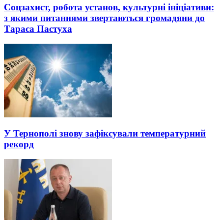
Соцзахист, робота установ, культурні ініціативи:
з якими питаннями звертаються громадяни до
Тараса Пастуха
У Тернополі знову зафіксували температурний
рекорд