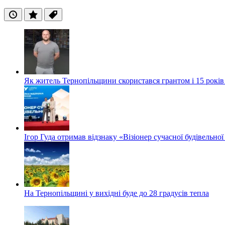
Останні
Популярні
Теги
Як житель Тернопільщини скористався грантом і 15 років
Ігор Гуда отримав відзнаку «Візіонер сучасної будівельної
На Тернопільщині у вихідні буде до 28 градусів тепла