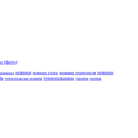
о (фото)
новини
новини тернополя
новини
новини голос
кримінал
ль
тернопільщина
україна
тернопільські новини
чортків