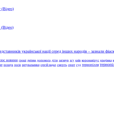
 (Відео)
 (Відео)
ставників української нації серед інших народів – зазнали фіаск
олос новини
зсу
гроші
дитина
допомога
діти
загинув
київ
коронавірус
крадіжка
тернопі
тернопілля
суд
нт
розшук
росія
рятувальники
сергій надал
смерть
спорт