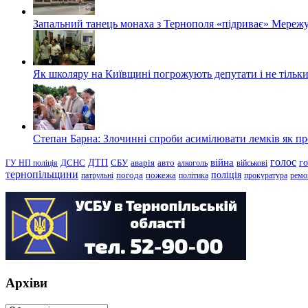
Запальний танець монаха з Тернополя «підриває» Мережу
Як школяру на Київщині погрожують депутати і не тільки
Степан Барна: Злочинні спроби асимілювати лемків як пред
голос
війна
г
ДТП
ГУ НП поліція
ДСНС
СБУ
аварія
авто
алкоголь
військові
тернопільщини
поліція
патрульні
погода
пожежа
політика
прокуратура
ремо
Архіви