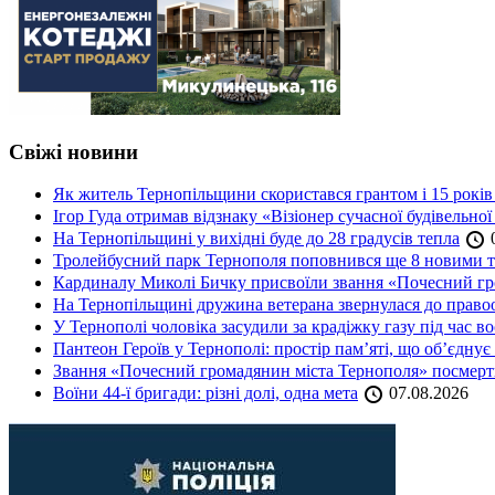
Свіжі новини
Як житель Тернопільщини скористався грантом і 15 років
Ігор Гуда отримав відзнаку «Візіонер сучасної будівельної
На Тернопільщині у вихідні буде до 28 градусів тепла
0
Тролейбусний парк Тернополя поповнився ще 8 новими 
Кардиналу Миколі Бичку присвоїли звання «Почесний гр
На Тернопільщині дружина ветерана звернулася до правоох
У Тернополі чоловіка засудили за крадіжку газу під час в
Пантеон Героїв у Тернополі: простір пам’яті, що об’єднує
Звання «Почесний громадянин міста Тернополя» посмерт
Воїни 44-ї бригади: різні долі, одна мета
07.08.2026