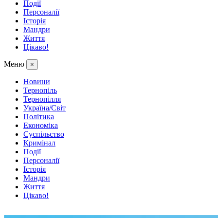
Події
Персоналії
Історія
Мандри
Життя
Цікаво!
Меню
×
Новини
Тернопіль
Тернопілля
Україна/Світ
Політика
Економіка
Суспільство
Кримінал
Події
Персоналії
Історія
Мандри
Життя
Цікаво!