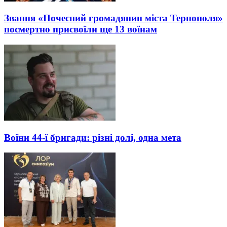
Звання «Почесний громадянин міста Тернополя»
посмертно присвоїли ще 13 воїнам
Воїни 44-ї бригади: різні долі, одна мета