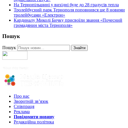
На Тернопільщині у вихідні буде до 28 градусів тепла
Тролейбусний парк Тернополя поповнився ще 8 новими
тролейбусами «Електрон»
Кардиналу Миколі Бичку присвоїли звання «Почесний
громадянин міста Тернополя»
Пошук
Пошук
Знайти
Про нас
Зворотній зв’язок
Співпраця
Реклама
Повідомити новину
Редакційна політика