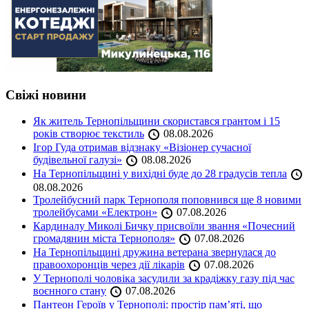
Свіжі новини
Як житель Тернопільщини скористався грантом і 15
років створює текстиль
08.08.2026
Ігор Гуда отримав відзнаку «Візіонер сучасної
будівельної галузі»
08.08.2026
На Тернопільщині у вихідні буде до 28 градусів тепла
08.08.2026
Тролейбусний парк Тернополя поповнився ще 8 новими
тролейбусами «Електрон»
07.08.2026
Кардиналу Миколі Бичку присвоїли звання «Почесний
громадянин міста Тернополя»
07.08.2026
На Тернопільщині дружина ветерана звернулася до
правоохоронців через дії лікарів
07.08.2026
У Тернополі чоловіка засудили за крадіжку газу під час
воєнного стану
07.08.2026
Пантеон Героїв у Тернополі: простір пам’яті, що