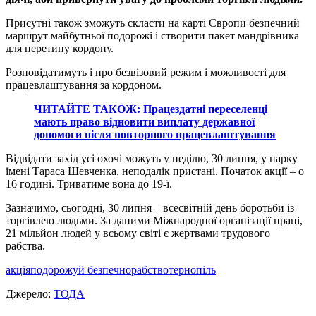
Присутні також зможуть скласти на карті Європи безпечний
маршрут майбутньої подорожі і створити пакет мандрівника
для перетину кордону.
Розповідатимуть і про безвізовий режим і можливості для
працевлаштування за кордоном.
ЧИТАЙТЕ ТАКОЖ: Працездатні переселенці
мають право відновити виплату державної
допомоги після повторного працевлаштування
Відвідати захід усі охочі можуть у неділю, 30 липня, у парку
імені Тараса Шевченка, неподалік пристані. Початок акції – о
16 годині. Триватиме вона до 19-ї.
Зазначимо, сьогодні, 30 липня – всесвітній день боротьби із
торгівлею людьми. За даними Міжнародної організації праці,
21 мільйон людей у всьому світі є жертвами трудового
рабства.
акція
подорожуй безпечно
рабство
тернопіль
Джерело:
ТОДА