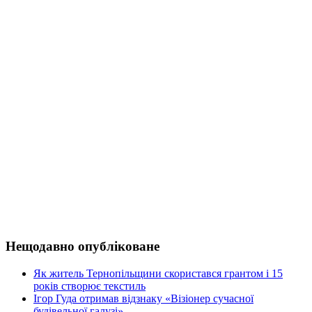
Нещодавно опубліковане
Як житель Тернопільщини скористався грантом і 15
років створює текстиль
Ігор Гуда отримав відзнаку «Візіонер сучасної
будівельної галузі»