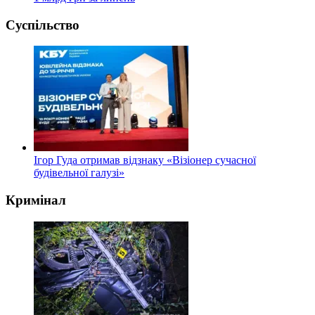
Суспільство
Ігор Гуда отримав відзнаку «Візіонер сучасної
будівельної галузі»
Кримінал