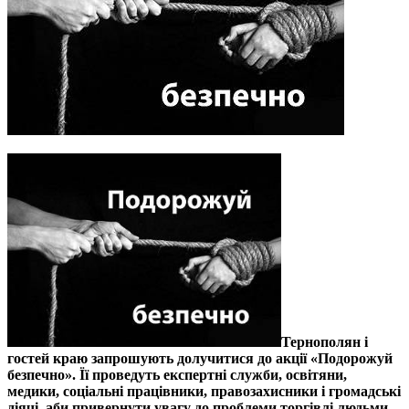
Тернополян і
гостей краю запрошують долучитися до акції «Подорожуй
безпечно». Її проведуть експертні служби, освітяни,
медики, соціальні працівники, правозахисники і громадські
діячі, аби привернути увагу до проблеми торгівлі людьми.