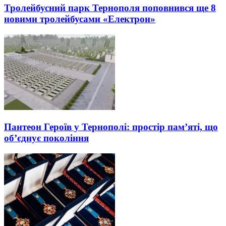
Тролейбусний парк Тернополя поповнився ще 8
новими тролейбусами «Електрон»
Пантеон Героїв у Тернополі: простір пам’яті, що
об’єднує покоління