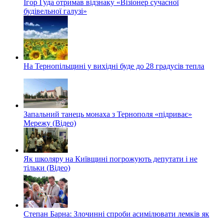
Ігор Гуда отримав відзнаку «Візіонер сучасної
будівельної галузі»
На Тернопільщині у вихідні буде до 28 градусів тепла
Запальний танець монаха з Тернополя «підриває»
Мережу (Відео)
Як школяру на Київщині погрожують депутати і не
тільки (Відео)
Степан Барна: Злочинні спроби асимілювати лемків як