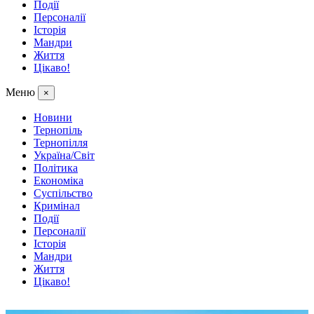
Події
Персоналії
Історія
Мандри
Життя
Цікаво!
Меню
×
Новини
Тернопіль
Тернопілля
Україна/Світ
Політика
Економіка
Суспільство
Кримінал
Події
Персоналії
Історія
Мандри
Життя
Цікаво!