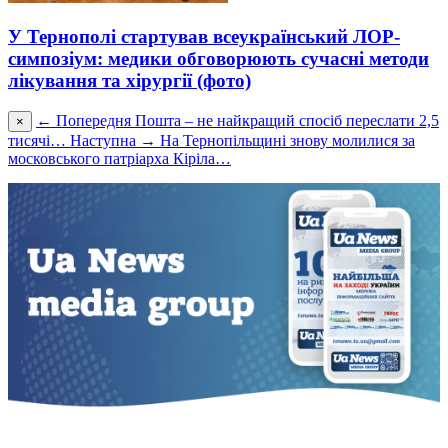
У Тернополі стартував всеукраїнський ЛОР-
симпозіум: медики обговорюють сучасні методи
лікування та хірургії (фото)
← Попередня
Пошта – не найкращий спосіб переслати 2,5
×
тисячі…
Наступна →
На Тернопільщині знову молилися за
московського патріарха Кіріла…