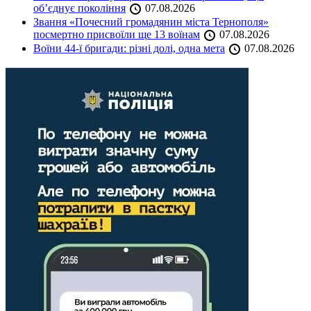
об’єднує покоління
07.08.2026
Звання «Почесний громадянин міста Тернополя»
посмертно присвоїли ще 13 воїнам
07.08.2026
Воїни 44-ї бригади: різні долі, одна мета
07.08.2026