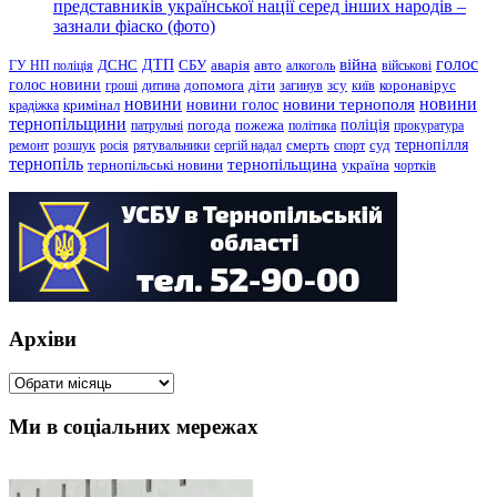
представників української нації серед інших народів –
зазнали фіаско (фото)
голос
війна
ДТП
ГУ НП поліція
ДСНС
СБУ
аварія
авто
алкоголь
військові
голос новини
зсу
гроші
дитина
допомога
діти
загинув
київ
коронавірус
новини
новини тернополя
новини
новини голос
кримінал
крадіжка
тернопільщини
поліція
патрульні
погода
пожежа
політика
прокуратура
тернопілля
суд
ремонт
розшук
росія
рятувальники
сергій надал
смерть
спорт
тернопіль
тернопільщина
україна
тернопільські новини
чортків
Архіви
Архіви
Ми в соціальних мережах