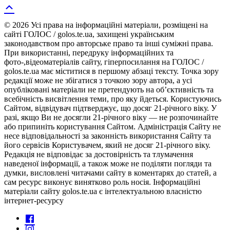
© 2026 Усі права на інформаційні матеріали, розміщені на
сайті ГОЛОС / golos.te.ua, захищені українським
законодавством про авторське право та інші суміжні права.
При використанні, передруку інформаційних та
фото-,відеоматеріалів сайту, гіперпосилання на ГОЛОС /
golos.te.ua має міститися в першому абзаці тексту. Точка зору
редакції може не збігатися з точкою зору автора, а усі
опубліковані матеріали не претендують на об’єктивність та
всебічність висвітлення теми, про яку йдеться. Користуючись
Сайтом, відвідувач підтверджує, що досяг 21-річного віку. У
разі, якщо Ви не досягли 21-річного віку — не розпочинайте
або припиніть користування Сайтом. Адміністрація Сайту не
несе відповідальності за законність використання Сайту та
його сервісів Користувачем, який не досяг 21-річного віку.
Редакція не відповідає за достовірність та тлумачення
наведеної інформації, а також може не поділяти погляди та
думки, висловлені читачами сайту в коментарях до статей, а
сам ресурс виконує винятково роль носія. Інформаційні
матеріали сайту golos.te.ua є інтелектуальною власністю
інтернет-ресурсу