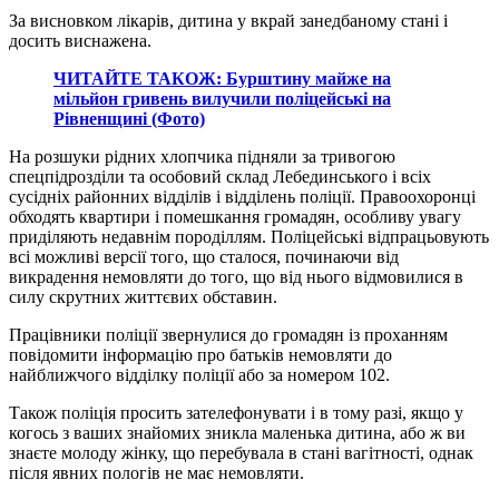
За висновком лікарів, дитина у вкрай занедбаному стані і
досить виснажена.
ЧИТАЙТЕ ТАКОЖ: Бурштину майже на
мільйон гривень вилучили поліцейські на
Рівненщині (Фото)
На розшуки рідних хлопчика підняли за тривогою
спецпідрозділи та особовий склад Лебединського і всіх
сусідніх районних відділів і відділень поліції. Правоохоронці
обходять квартири і помешкання громадян, особливу увагу
приділяють недавнім породіллям. Поліцейські відпрацьовують
всі можливі версії того, що сталося, починаючи від
викрадення немовляти до того, що від нього відмовилися в
силу скрутних життєвих обставин.
Працівники поліції звернулися до громадян із проханням
повідомити інформацію про батьків немовляти до
найближчого відділку поліції або за номером 102.
Також поліція просить зателефонувати і в тому разі, якщо у
когось з ваших знайомих зникла маленька дитина, або ж ви
знаєте молоду жінку, що перебувала в стані вагітності, однак
після явних пологів не має немовляти.