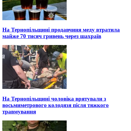
На Тернопільщині продавчиня меду втратила
майже 70 тисяч гривень через шахраїв
На Тернопільщині чоловіка врятували з
восьмиметрового колодязя після тяжкого
травмування