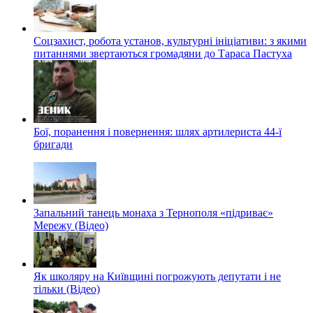
Соцзахист, робота установ, культурні ініціативи: з якими
питаннями звертаються громадяни до Тараса Пастуха
Бої, поранення і повернення: шлях артилериста 44-ї
бригади
Запальний танець монаха з Тернополя «підриває»
Мережу (Відео)
Як школяру на Київщині погрожують депутати і не
тільки (Відео)