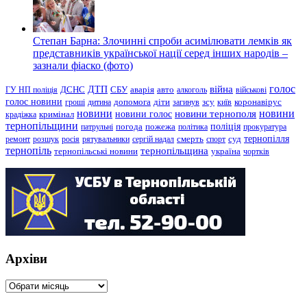
Степан Барна: Злочинні спроби асимілювати лемків як
представників української нації серед інших народів –
зазнали фіаско (фото)
голос
війна
ДТП
ГУ НП поліція
ДСНС
СБУ
аварія
авто
алкоголь
військові
голос новини
зсу
гроші
дитина
допомога
діти
загинув
київ
коронавірус
новини
новини тернополя
новини
новини голос
кримінал
крадіжка
тернопільщини
поліція
патрульні
погода
пожежа
політика
прокуратура
тернопілля
суд
ремонт
розшук
росія
рятувальники
сергій надал
смерть
спорт
тернопіль
тернопільщина
україна
тернопільські новини
чортків
Архіви
Архіви