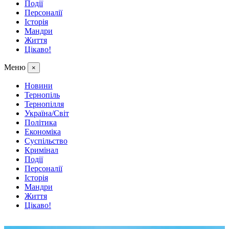
Події
Персоналії
Історія
Мандри
Життя
Цікаво!
Меню
×
Новини
Тернопіль
Тернопілля
Україна/Світ
Політика
Економіка
Суспільство
Кримінал
Події
Персоналії
Історія
Мандри
Життя
Цікаво!