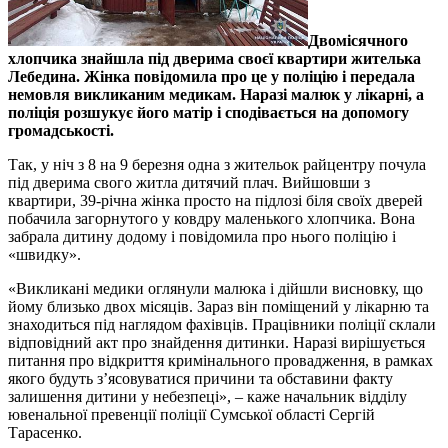
Двомісячного
хлопчика знайшла під дверима своєї квартири жителька
Лебедина. Жінка повідомила про це у поліцію і передала
немовля викликаним медикам. Наразі малюк у лікарні, а
поліція розшукує його матір і сподівається на допомогу
громадськості.
Так, у ніч з 8 на 9 березня одна з жительок райцентру почула
під дверима свого житла дитячий плач. Вийшовши з
квартири, 39-річна жінка просто на підлозі біля своїх дверей
побачила загорнутого у ковдру маленького хлопчика. Вона
забрала дитину додому і повідомила про нього поліцію і
«швидку».
«Викликані медики оглянули малюка і дійшли висновку, що
йому близько двох місяців. Зараз він поміщений у лікарню та
знаходиться під наглядом фахівців. Працівники поліції склали
відповідний акт про знайдення дитинки. Наразі вирішується
питання про відкриття кримінального провадження, в рамках
якого будуть з’ясовуватися причини та обставини факту
залишення дитини у небезпеці», – каже начальник відділу
ювенальної превенції поліції Сумської області Сергій
Тарасенко.