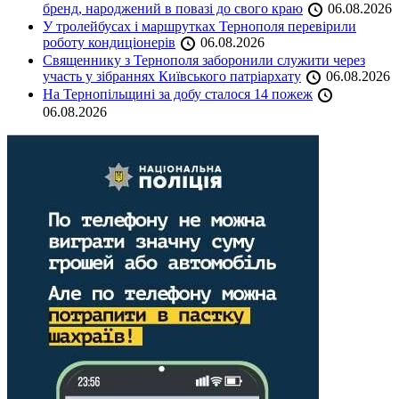
бренд, народжений в повазі до свого краю
06.08.2026
У тролейбусах і маршрутках Тернополя перевірили
роботу кондиціонерів
06.08.2026
Священнику з Тернополя заборонили служити через
участь у зібраннях Київського патріархату
06.08.2026
На Тернопільщині за добу сталося 14 пожеж
06.08.2026