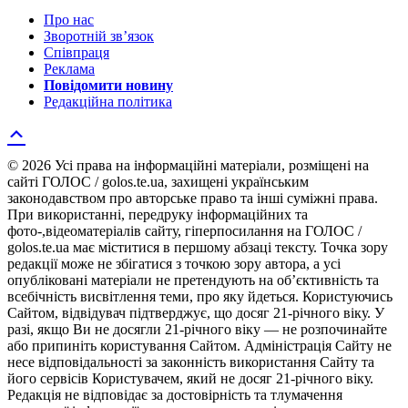
Про нас
Зворотній зв’язок
Співпраця
Реклама
Повідомити новину
Редакційна політика
© 2026 Усі права на інформаційні матеріали, розміщені на
сайті ГОЛОС / golos.te.ua, захищені українським
законодавством про авторське право та інші суміжні права.
При використанні, передруку інформаційних та
фото-,відеоматеріалів сайту, гіперпосилання на ГОЛОС /
golos.te.ua має міститися в першому абзаці тексту. Точка зору
редакції може не збігатися з точкою зору автора, а усі
опубліковані матеріали не претендують на об’єктивність та
всебічність висвітлення теми, про яку йдеться. Користуючись
Сайтом, відвідувач підтверджує, що досяг 21-річного віку. У
разі, якщо Ви не досягли 21-річного віку — не розпочинайте
або припиніть користування Сайтом. Адміністрація Сайту не
несе відповідальності за законність використання Сайту та
його сервісів Користувачем, який не досяг 21-річного віку.
Редакція не відповідає за достовірність та тлумачення