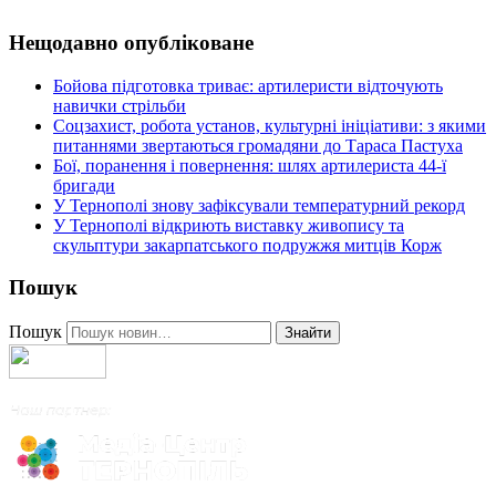
Нещодавно опубліковане
Бойова підготовка триває: артилеристи відточують
навички стрільби
Соцзахист, робота установ, культурні ініціативи: з якими
питаннями звертаються громадяни до Тараса Пастуха
Бої, поранення і повернення: шлях артилериста 44-ї
бригади
У Тернополі знову зафіксували температурний рекорд
У Тернополі відкриють виставку живопису та
скульптури закарпатського подружжя митців Корж
Пошук
Пошук
Знайти