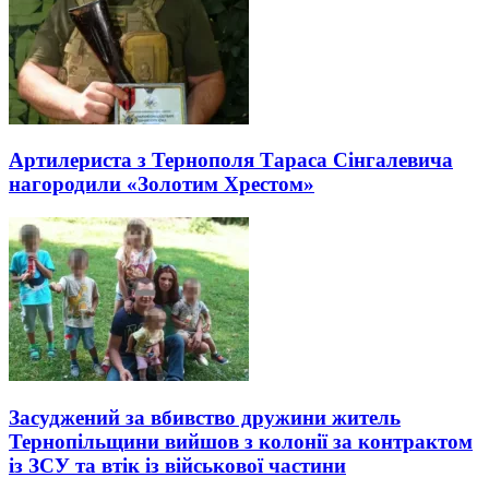
Артилериста з Тернополя Тараса Сінгалевича
нагородили «Золотим Хрестом»
Засуджений за вбивство дружини житель
Тернопільщини вийшов з колонії за контрактом
із ЗСУ та втік із військової частини