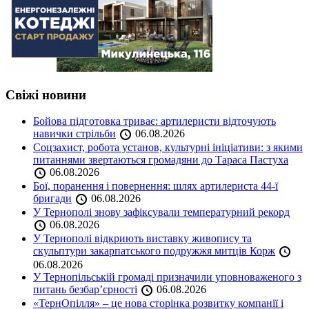
Свіжі новини
Бойова підготовка триває: артилеристи відточують
навички стрільби
06.08.2026
Соцзахист, робота установ, культурні ініціативи: з якими
питаннями звертаються громадяни до Тараса Пастуха
06.08.2026
Бої, поранення і повернення: шлях артилериста 44-ї
бригади
06.08.2026
У Тернополі знову зафіксували температурний рекорд
06.08.2026
У Тернополі відкриють виставку живопису та
скульптури закарпатського подружжя митців Корж
06.08.2026
У Тернопільській громаді призначили уповноваженого з
питань безбар’єрності
06.08.2026
«ТернОпілля» – це нова сторінка розвитку компанії і