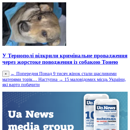
У Тернополі відкрили кримінальне провадження
через жорстоке поводження із собакою Тонею
← Попередня
Понад 9 тисяч жінок стали щасливими
×
матерями торік…
Наступна →
15 маловідомих місць України,
які варто побачити