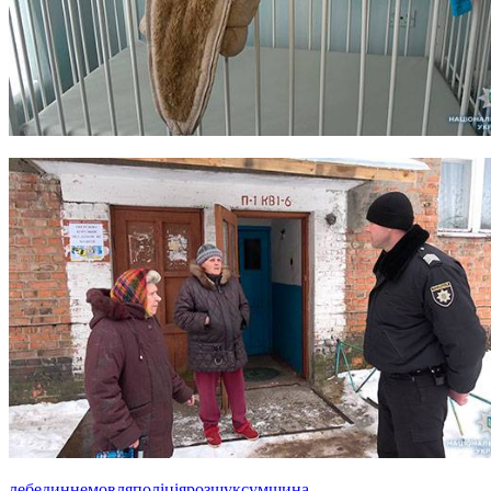
лебедин
немовля
поліція
розшук
сумщина