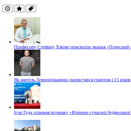
Останні
Популярні
Теги
Професору Стефану Хмілю присвоїли звання «Почесний 
Як житель Тернопільщини скористався грантом і 15 років
Ігор Гуда отримав відзнаку «Візіонер сучасної будівельної