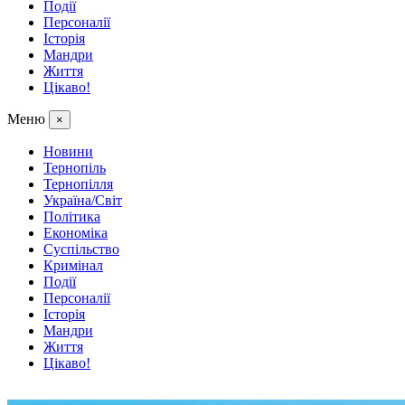
Події
Персоналії
Історія
Мандри
Життя
Цікаво!
Меню
×
Новини
Тернопіль
Тернопілля
Україна/Світ
Політика
Економіка
Суспільство
Кримінал
Події
Персоналії
Історія
Мандри
Життя
Цікаво!