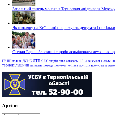
Запальний танець монаха з Тернополя «підриває» Мережу
Як школяру на Київщині погрожують депутати і не тільки
Степан Барна: Злочинні спроби асимілювати лемків як пред
голос
війна
г
ДТП
ГУ НП поліція
ДСНС
СБУ
аварія
авто
алкоголь
військові
тернопільщини
поліція
патрульні
погода
пожежа
політика
прокуратура
ремо
Архіви