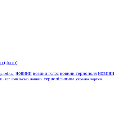
о (фото)
новини
новини тернополя
новини
новини голос
кримінал
ль
тернопільщина
україна
тернопільські новини
чортків