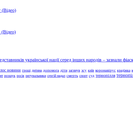
 (Відео)
 (Відео)
ставників української нації серед інших народів – зазнали фіаск
олос новини
зсу
гроші
дитина
допомога
діти
загинув
київ
коронавірус
крадіжка
тернопі
тернопілля
суд
нт
розшук
росія
рятувальники
сергій надал
смерть
спорт