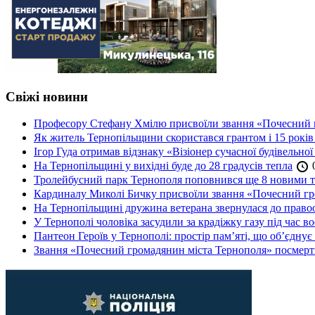
Свіжі новини
Професору Стефану Хмілю присвоїли звання «Почесний 
Як житель Тернопільщини скористався грантом і 15 років
Ігор Гуда отримав відзнаку «Візіонер сучасної будівельної
На Тернопільщині у вихідні буде до 28 градусів тепла
0
Тролейбусний парк Тернополя поповнився ще 8 новими 
Кардиналу Миколі Бичку присвоїли звання «Почесний гр
На Тернопільщині дружина ветерана звернулася до правоох
У Тернополі чоловіка засудили за крадіжку газу під час в
Пантеон Героїв у Тернополі: простір пам’яті, що об’єднує
Звання «Почесний громадянин міста Тернополя» посмерт