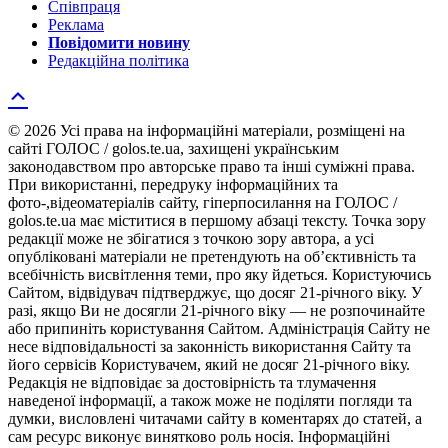
Співпраця
Реклама
Повідомити новину
Редакційна політика
© 2026 Усі права на інформаційні матеріали, розміщені на
сайті ГОЛОС / golos.te.ua, захищені українським
законодавством про авторське право та інші суміжні права.
При використанні, передруку інформаційних та
фото-,відеоматеріалів сайту, гіперпосилання на ГОЛОС /
golos.te.ua має міститися в першому абзаці тексту. Точка зору
редакції може не збігатися з точкою зору автора, а усі
опубліковані матеріали не претендують на об’єктивність та
всебічність висвітлення теми, про яку йдеться. Користуючись
Сайтом, відвідувач підтверджує, що досяг 21-річного віку. У
разі, якщо Ви не досягли 21-річного віку — не розпочинайте
або припиніть користування Сайтом. Адміністрація Сайту не
несе відповідальності за законність використання Сайту та
його сервісів Користувачем, який не досяг 21-річного віку.
Редакція не відповідає за достовірність та тлумачення
наведеної інформації, а також може не поділяти погляди та
думки, висловлені читачами сайту в коментарях до статей, а
сам ресурс виконує винятково роль носія. Інформаційні