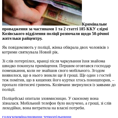
Кримінальне
провадження за частинами 1 та 2 статті 185 ККУ слідчі
Козівського відділення поліції розпочали щодо 50-річної
жительки райцентру.
Як повідомляють у поліції, жінка обікрала двох чоловіків з
котрими святкувала Новий рік.
Зі слів потерпілих, вранці після чаркування їхня знайома
швидко покинула приміщення. Першим оговтався господар
помешкання, коли не знайшов свого мобільного. Згодом
виявилося, що в нього зникли ще й гроші. Ще один з гостей
теж помітив, що в кишенях його куртки хтось понишпорив, –
пропало півтисячі гривень. Козівчани звернулися із заявами до
поліції.
Поліцейські опитали зловмисницю. У скоєному вона
зізналася. Мобільний телефон було вилучено, а гроші, зі слів
лиходійки, вона витратила на власні потреби.
голос
кримінал
новини тернопільщини