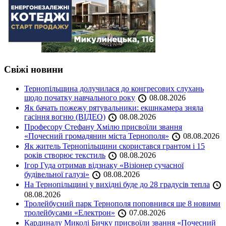
Свіжі новини
Тернопільщина долучилася до конгресових слухань
щодо початку навчального року
08.08.2026
Як бачать пожежу рятувальники: екшнкамера зняла
гасіння вогню (ВІДЕО)
08.08.2026
Професору Стефану Хмілю присвоїли звання
«Почесний громадянин міста Тернополя»
08.08.2026
Як житель Тернопільщини скористався грантом і 15
років створює текстиль
08.08.2026
Ігор Гуда отримав відзнаку «Візіонер сучасної
будівельної галузі»
08.08.2026
На Тернопільщині у вихідні буде до 28 градусів тепла
08.08.2026
Тролейбусний парк Тернополя поповнився ще 8 новими
тролейбусами «Електрон»
07.08.2026
Кардиналу Миколі Бичку присвоїли звання «Почесний