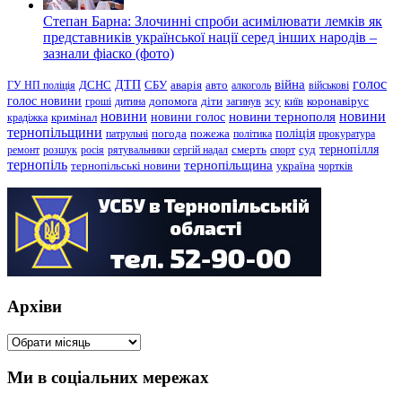
Степан Барна: Злочинні спроби асимілювати лемків як
представників української нації серед інших народів –
зазнали фіаско (фото)
голос
війна
ДТП
ГУ НП поліція
ДСНС
СБУ
аварія
авто
алкоголь
військові
голос новини
зсу
гроші
дитина
допомога
діти
загинув
київ
коронавірус
новини
новини тернополя
новини
новини голос
кримінал
крадіжка
тернопільщини
поліція
патрульні
погода
пожежа
політика
прокуратура
тернопілля
суд
ремонт
розшук
росія
рятувальники
сергій надал
смерть
спорт
тернопіль
тернопільщина
україна
тернопільські новини
чортків
Архіви
Архіви
Ми в соціальних мережах