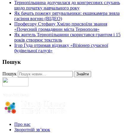
Тернопільщина долучилася до конгресових слухань
щодо початку навчального року
Як бачать пожежу рятувальники: екшнкамера зняла
гасіння вогню (ВІДЕО)
Професору Стефану Хмілю присвоїли звання
«Почесний громадянин міста Тернополя»
Як житель Тернопільщини скористався грантом і 15
років створює текстиль
Ігор Гуда отримав відзнаку «Візіонер сучасної
будівельної галузі»
Пошук
Пошук
Знайти
Про нас
Зворотній зв’язок