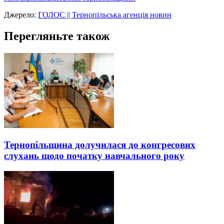
Джерело:
ГОЛОС || Тернопільська агенція новин
Перегляньте також
Тернопільщина долучилася до конгресових
слухань щодо початку навчального року