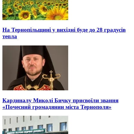
На Тернопільщині у вихідні буде до 28 градусів
тепла
Кардиналу Миколі Бичку присвоїли звання
«Почесний громадянин міста Тернополя»