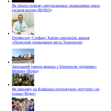
Як бачать пожежу рятувальники: екшнкамера зняла
гасіння вогню (ВІДЕО)
Професору Стефану Хмілю присвоїли звання
«Почесний громадянин міста Тернополя»
Запальний танець монаха з Тернополя «підриває»
Мережу (Відео)
Як школяру на Київщині погрожують депутати і не
тільки (Відео)