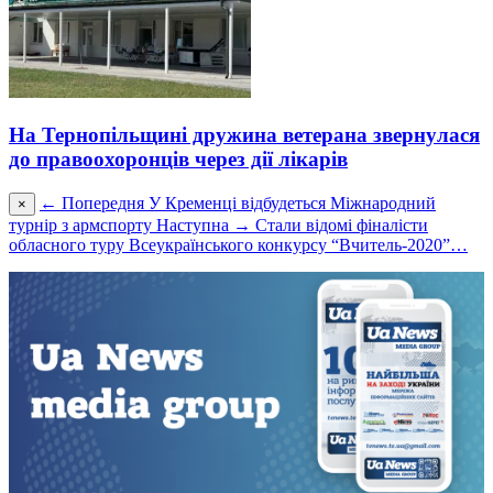
На Тернопільщині дружина ветерана звернулася
до правоохоронців через дії лікарів
← Попередня
У Кременці відбудеться Міжнародний
×
турнір з армспорту
Наступна →
Стали відомі фіналісти
обласного туру Всеукраїнського конкурсу “Вчитель-2020”…