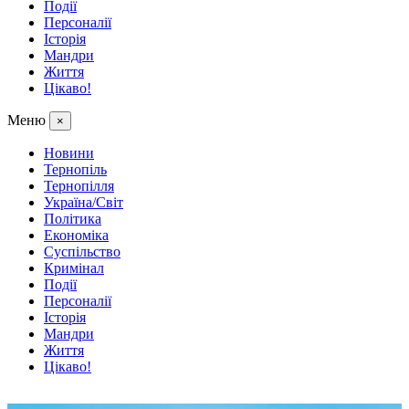
Події
Персоналії
Історія
Мандри
Життя
Цікаво!
Меню
×
Новини
Тернопіль
Тернопілля
Україна/Світ
Політика
Економіка
Суспільство
Кримінал
Події
Персоналії
Історія
Мандри
Життя
Цікаво!