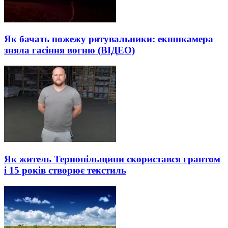
Як бачать пожежу рятувальники: екшнкамера
зняла гасіння вогню (ВІДЕО)
Як житель Тернопільщини скористався грантом
і 15 років створює текстиль