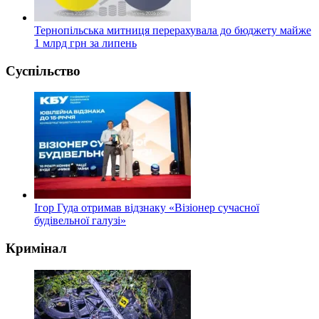
Тернопільська митниця перерахувала до бюджету майже
1 млрд грн за липень
Суспільство
Ігор Гуда отримав відзнаку «Візіонер сучасної
будівельної галузі»
Кримінал