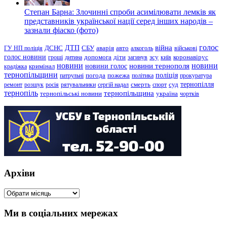
Степан Барна: Злочинні спроби асимілювати лемків як
представників української нації серед інших народів –
зазнали фіаско (фото)
голос
війна
ДТП
ГУ НП поліція
ДСНС
СБУ
аварія
авто
алкоголь
військові
голос новини
зсу
гроші
дитина
допомога
діти
загинув
київ
коронавірус
новини
новини тернополя
новини
новини голос
кримінал
крадіжка
тернопільщини
поліція
патрульні
погода
пожежа
політика
прокуратура
тернопілля
суд
ремонт
розшук
росія
рятувальники
сергій надал
смерть
спорт
тернопіль
тернопільщина
україна
тернопільські новини
чортків
Архіви
Архіви
Ми в соціальних мережах