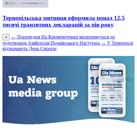
Тернопільська митниця оформила понад 12,5
тисячі транзитних декларацій за пів року
← Попередня
На Кременеччині молитимуться до
×
чудотворця Амфілохія Почаївського
Наступна →
У Тернополі
відзначають День Європи