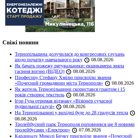
Свіжі новини
Тернопільщина долучилася до конгресових слухань
щодо початку навчального року
08.08.2026
Як бачать пожежу рятувальники: екшнкамера зняла
гасіння вогню (ВІДЕО)
08.08.2026
Професору Стефану Хмілю присвоїли звання
«Почесний громадянин міста Тернополя»
08.08.2026
Як житель Тернопільщини скористався грантом і 15
років створює текстиль
08.08.2026
Ігор Гуда отримав відзнаку «Візіонер сучасної
будівельної галузі»
08.08.2026
На Тернопільщині у вихідні буде до 28 градусів тепла
08.08.2026
Тролейбусний парк Тернополя поповнився ще 8 новими
тролейбусами «Електрон»
07.08.2026
Кардиналу Миколі Бичку присвоїли звання «Почесний