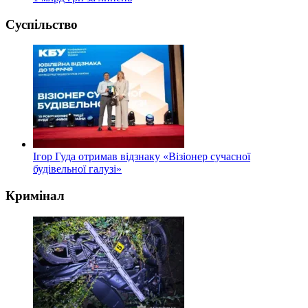
Суспільство
Ігор Гуда отримав відзнаку «Візіонер сучасної
будівельної галузі»
Кримінал