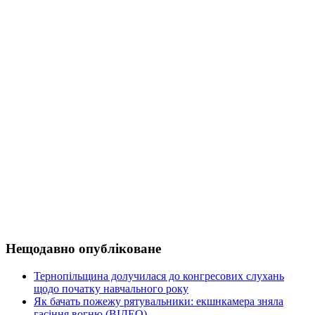
Нещодавно опубліковане
Тернопільщина долучилася до конгресових слухань
щодо початку навчального року
Як бачать пожежу рятувальники: екшнкамера зняла
гасіння вогню (ВІДЕО)