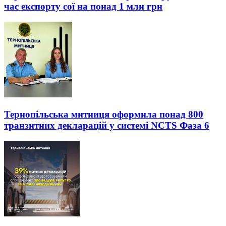
час експорту сої на понад 1 млн грн
Тернопільська митниця оформила понад 800
транзитних декларацій у системі NCTS Фаза 6