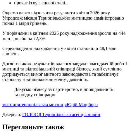
прокат із вуглецевої сталі.
Окремо варто відзначити результати квітня 2026 року.
Упродовж місяця Тернопільською митницею адміністровано
понад 1 млрд гривень.
У порівнянні з квітнем 2025 року надходження зросли на 444
млн грн або на 72,3%
Середньоденні надходження у квітні становили 48,1 млн
гривень.
Досягти таких результатів вдалося завдяки злагодженій роботі
митниці та відповідальній співпраці бізнесу, який сумлінно
дотримується вимог митного законодавства та забезпечує
стабільну зовнішньоекономічну діяльність.
Дякуємо бізнесу за партнерство, відповідальність
та плідну співпрацю
митниця
тернопільська митниця
Юрій Мацібора
Джерело:
ГОЛОС || Тернопільська агенція новин
Перегляньте також