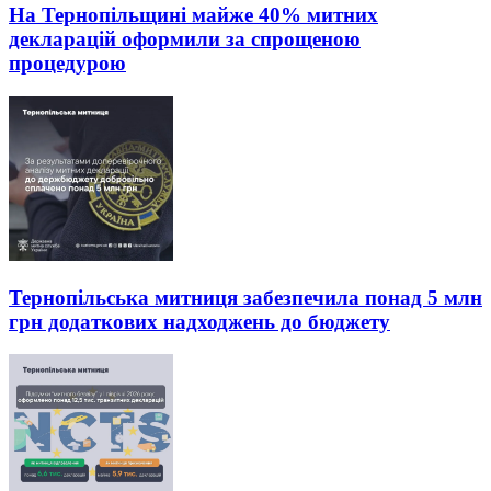
На Тернопільщині майже 40% митних
декларацій оформили за спрощеною
процедурою
Тернопільська митниця забезпечила понад 5 млн
грн додаткових надходжень до бюджету