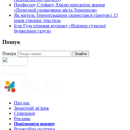
Професору Стефану Хмілю присвоїли звання
«Почесний громадянин міста Тернополя»
Як житель Тернопільщини скористався грантом і 15
років створює текстиль
Ігор Гуда отримав відзнаку «Візіонер сучасної
будівельної галузі»
Пошук
Пошук
Знайти
Про нас
Зворотній зв’язок
Співпраця
Реклама
Повідомити новину
Редакційна політика