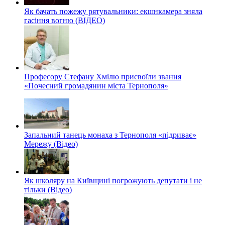
Як бачать пожежу рятувальники: екшнкамера зняла
гасіння вогню (ВІДЕО)
Професору Стефану Хмілю присвоїли звання
«Почесний громадянин міста Тернополя»
Запальний танець монаха з Тернополя «підриває»
Мережу (Відео)
Як школяру на Київщині погрожують депутати і не
тільки (Відео)