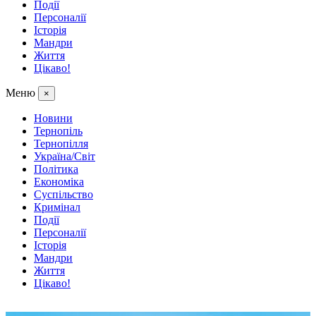
Події
Персоналії
Історія
Мандри
Життя
Цікаво!
Меню
×
Новини
Тернопіль
Тернопілля
Україна/Світ
Політика
Економіка
Суспільство
Кримінал
Події
Персоналії
Історія
Мандри
Життя
Цікаво!