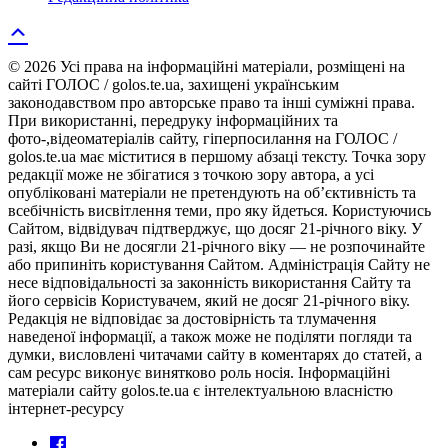
© 2026 Усі права на інформаційні матеріали, розміщені на
сайті ГОЛОС / golos.te.ua, захищені українським
законодавством про авторське право та інші суміжні права.
При використанні, передруку інформаційних та
фото-,відеоматеріалів сайту, гіперпосилання на ГОЛОС /
golos.te.ua має міститися в першому абзаці тексту. Точка зору
редакції може не збігатися з точкою зору автора, а усі
опубліковані матеріали не претендують на об’єктивність та
всебічність висвітлення теми, про яку йдеться. Користуючись
Сайтом, відвідувач підтверджує, що досяг 21-річного віку. У
разі, якщо Ви не досягли 21-річного віку — не розпочинайте
або припиніть користування Сайтом. Адміністрація Сайту не
несе відповідальності за законність використання Сайту та
його сервісів Користувачем, який не досяг 21-річного віку.
Редакція не відповідає за достовірність та тлумачення
наведеної інформації, а також може не поділяти погляди та
думки, висловлені читачами сайту в коментарях до статей, а
сам ресурс виконує винятково роль носія. Інформаційні
матеріали сайту golos.te.ua є інтелектуальною власністю
інтернет-ресурсу