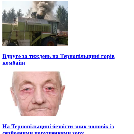
Вдруге за тиждень на Тернопільщині горів
комбайн
На Тернопільщині безвісти зник чоловік із
серйозними порушеннями зору