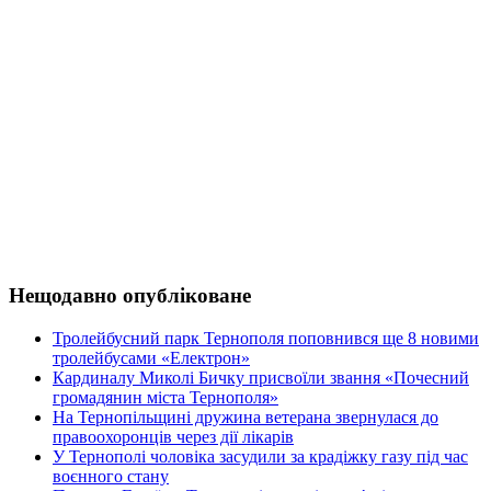
Нещодавно опубліковане
Тролейбусний парк Тернополя поповнився ще 8 новими
тролейбусами «Електрон»
Кардиналу Миколі Бичку присвоїли звання «Почесний
громадянин міста Тернополя»
На Тернопільщині дружина ветерана звернулася до
правоохоронців через дії лікарів
У Тернополі чоловіка засудили за крадіжку газу під час
воєнного стану