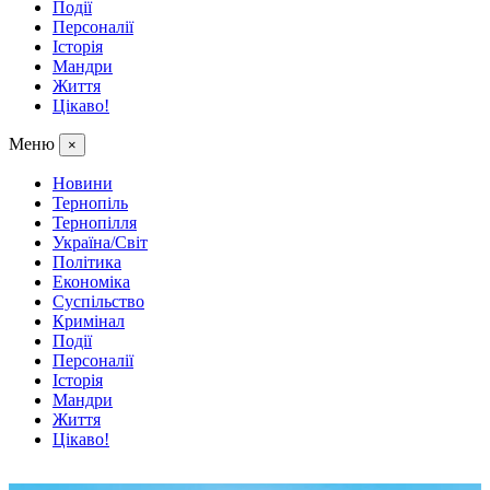
Події
Персоналії
Історія
Мандри
Життя
Цікаво!
Меню
×
Новини
Тернопіль
Тернопілля
Україна/Світ
Політика
Економіка
Суспільство
Кримінал
Події
Персоналії
Історія
Мандри
Життя
Цікаво!