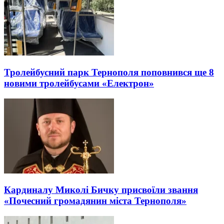
Тролейбусний парк Тернополя поповнився ще 8
новими тролейбусами «Електрон»
Кардиналу Миколі Бичку присвоїли звання
«Почесний громадянин міста Тернополя»