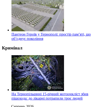
Пантеон Героїв у Тернополі: простір пам’яті, що
об’єднує покоління
Кримінал
На Тернопільщині 15-річний мотоцикліст збив
пішохода: до лікарні потрапили троє людей
Серпень 2026