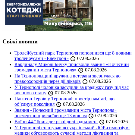
Свіжі новини
Тролейбусний парк Тернополя поповнився ще 8 новими
тролейбусами «Електрон»
07.08.2026
Кардиналу Миколі Бичку присвоїли звання «Почесний
громадянин міста Тернополя»
07.08.2026
На Тернопільщині дружина ветерана звернулася до
правоохоронців через дії лікарів
07.08.2026
У Тернополі чоловіка засудили за крадіжку газу під час
воєнного стану
07.08.2026
Пантеон Героїв у Тернополі: простір пам’яті, що
об’єднує покоління
07.08.2026
Звання «Почесний громадянин міста Тернополя»
посмертно присвоїли ще 13 воїнам
07.08.2026
Воїни 44-ї бригади: різні долі, одна мета
07.08.2026
У Тернополі стартував всеукраїнський ЛОР-симпозіум:
медики обговорюють сучасні методи лікування та