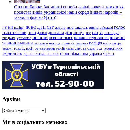
Степан Барна: Злочинні спроби асимілювати лемків як
представників української нації серед інших народів –
зазнали фіаско (фото)
голос
війна
ДТП
ГУ НП поліція
ДСНС
СБУ
аварія
авто
алкоголь
військові
голос новини
зсу
гроші
дитина
допомога
діти
загинув
київ
коронавірус
новини
новини тернополя
новини
новини голос
кримінал
крадіжка
тернопільщини
поліція
патрульні
погода
пожежа
політика
прокуратура
тернопілля
суд
ремонт
розшук
росія
рятувальники
сергій надал
смерть
спорт
тернопіль
тернопільщина
україна
тернопільські новини
чортків
Архіви
Архіви
Ми в соціальних мережах