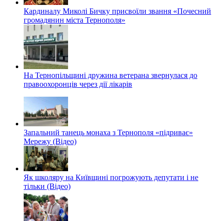
Кардиналу Миколі Бичку присвоїли звання «Почесний
громадянин міста Тернополя»
На Тернопільщині дружина ветерана звернулася до
правоохоронців через дії лікарів
Запальний танець монаха з Тернополя «підриває»
Мережу (Відео)
Як школяру на Київщині погрожують депутати і не
тільки (Відео)