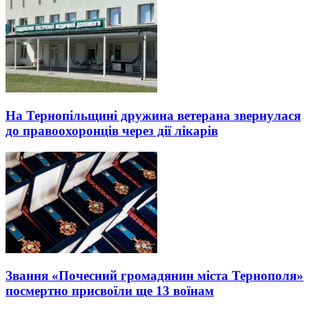
На Тернопільщині дружина ветерана звернулася
до правоохоронців через дії лікарів
Звання «Почесний громадянин міста Тернополя»
посмертно присвоїли ще 13 воїнам