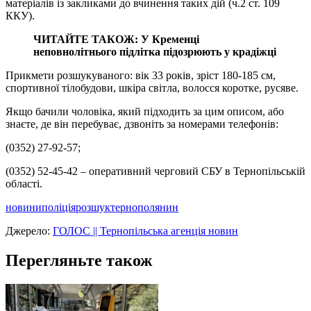
матеріалів із закликами до вчинення таких дій (ч.2 ст. 109
ККУ).
ЧИТАЙТЕ ТАКОЖ: У Кременці
неповнолітнього підлітка підозрюють у крадіжці
Прикмети розшукуваного: вік 33 років, зріст 180-185 см,
спортивної тілобудови, шкіра світла, волосся коротке, русяве.
Якщо бачили чоловіка, який підходить за цим описом, або
знаєте, де він перебуває, дзвоніть за номерами телефонів:
(0352) 27-92-57;
(0352) 52-45-42 – оперативний черговий СБУ в Тернопільській
області.
новини
поліція
розшук
тернополянин
Джерело:
ГОЛОС || Тернопільська агенція новин
Перегляньте також