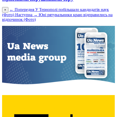
← Попередня
У Тернополі побільшало кандидатів наук
×
(Фото)
Наступна →
Юні рятувальники краю відправились на
відпочинок (Фото)