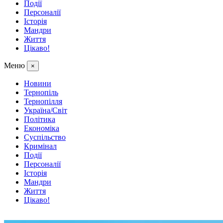
Події
Персоналії
Історія
Мандри
Життя
Цікаво!
Меню
×
Новини
Тернопіль
Тернопілля
Україна/Світ
Політика
Економіка
Суспільство
Кримінал
Події
Персоналії
Історія
Мандри
Життя
Цікаво!