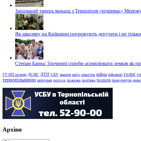
Запальний танець монаха з Тернополя «підриває» Мережу
Як школяру на Київщині погрожують депутати і не тільки
Степан Барна: Злочинні спроби асимілювати лемків як пред
голос
війна
г
ДТП
ГУ НП поліція
ДСНС
СБУ
аварія
авто
алкоголь
військові
тернопільщини
поліція
патрульні
погода
пожежа
політика
прокуратура
ремо
Архіви