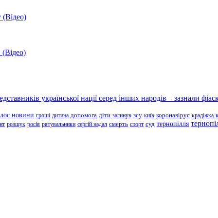
 (Відео)
 (Відео)
ставників української нації серед інших народів – зазнали фіаск
олос новини
зсу
гроші
дитина
допомога
діти
загинув
київ
коронавірус
крадіжка
тернопі
тернопілля
суд
нт
розшук
росія
рятувальники
сергій надал
смерть
спорт