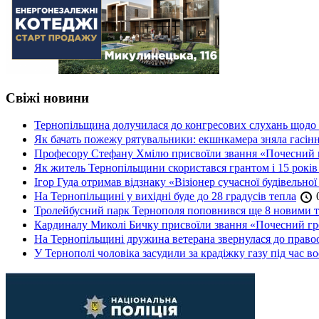
Свіжі новини
Тернопільщина долучилася до конгресових слухань щодо 
Як бачать пожежу рятувальники: екшнкамера зняла гасін
Професору Стефану Хмілю присвоїли звання «Почесний 
Як житель Тернопільщини скористався грантом і 15 років
Ігор Гуда отримав відзнаку «Візіонер сучасної будівельної
На Тернопільщині у вихідні буде до 28 градусів тепла
0
Тролейбусний парк Тернополя поповнився ще 8 новими 
Кардиналу Миколі Бичку присвоїли звання «Почесний гр
На Тернопільщині дружина ветерана звернулася до правоох
У Тернополі чоловіка засудили за крадіжку газу під час в