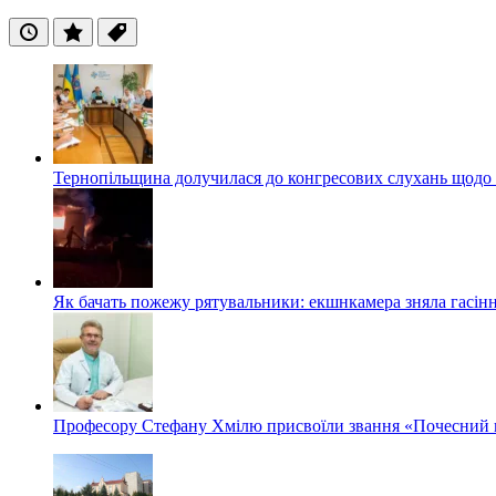
Останні
Популярні
Теги
Тернопільщина долучилася до конгресових слухань щодо 
Як бачать пожежу рятувальники: екшнкамера зняла гасін
Професору Стефану Хмілю присвоїли звання «Почесний 