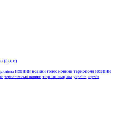
о (фото)
новини
новини тернополя
новини
новини голос
кримінал
ль
тернопільщина
україна
тернопільські новини
чортків