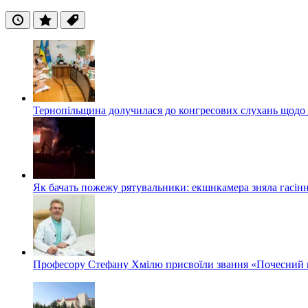
Останні
Популярні
Теги
Тернопільщина долучилася до конгресових слухань щодо 
Як бачать пожежу рятувальники: екшнкамера зняла гасін
Професору Стефану Хмілю присвоїли звання «Почесний 