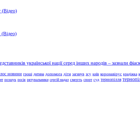
 (Відео)
 (Відео)
ставників української нації серед інших народів – зазнали фіаск
олос новини
зсу
гроші
дитина
допомога
діти
загинув
київ
коронавірус
крадіжка
тернопі
тернопілля
суд
нт
розшук
росія
рятувальники
сергій надал
смерть
спорт