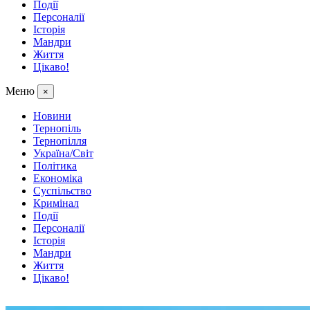
Події
Персоналії
Історія
Мандри
Життя
Цікаво!
Меню
×
Новини
Тернопіль
Тернопілля
Україна/Світ
Політика
Економіка
Суспільство
Кримінал
Події
Персоналії
Історія
Мандри
Життя
Цікаво!