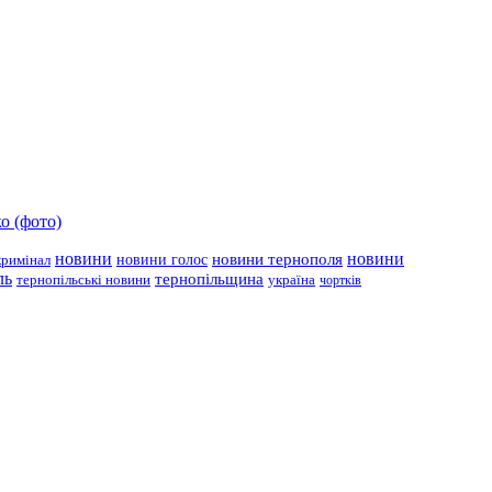
о (фото)
новини
новини тернополя
новини
новини голос
кримінал
ль
тернопільщина
україна
тернопільські новини
чортків