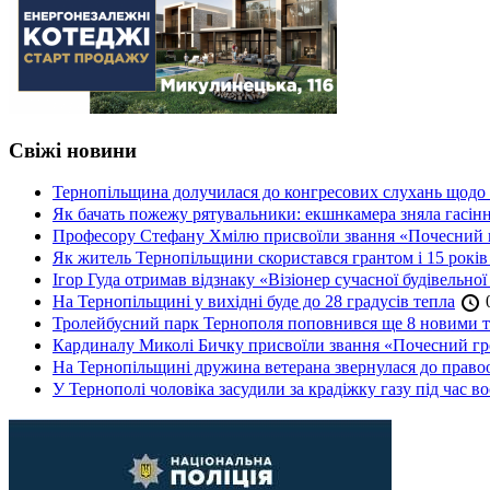
Свіжі новини
Тернопільщина долучилася до конгресових слухань щодо 
Як бачать пожежу рятувальники: екшнкамера зняла гасін
Професору Стефану Хмілю присвоїли звання «Почесний 
Як житель Тернопільщини скористався грантом і 15 років
Ігор Гуда отримав відзнаку «Візіонер сучасної будівельної
На Тернопільщині у вихідні буде до 28 градусів тепла
0
Тролейбусний парк Тернополя поповнився ще 8 новими 
Кардиналу Миколі Бичку присвоїли звання «Почесний гр
На Тернопільщині дружина ветерана звернулася до правоох
У Тернополі чоловіка засудили за крадіжку газу під час в