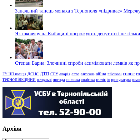
Запальний танець монаха з Тернополя «підриває» Мережу
Як школяру на Київщині погрожують депутати і не тільки
Степан Барна: Злочинні спроби асимілювати лемків як пред
голос
війна
г
ДТП
ГУ НП поліція
ДСНС
СБУ
аварія
авто
алкоголь
військові
тернопільщини
поліція
патрульні
погода
пожежа
політика
прокуратура
ремо
Архіви